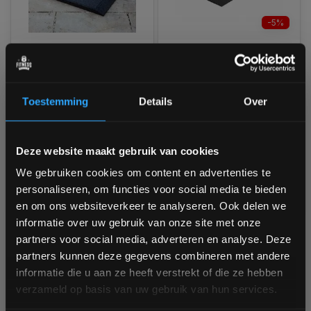
-5%
PT Essentials
Lifemaxx LMX1365 Eco
Afgeschuinde
Puzzle Vloerdelen
Vloerdelen 50 x 50 x 3
cm Zwart
Toestemming
Details
Over
Op voorraad
Ruim op voorraad
1-3 werkdagen
Bam! 5% korting op je volgende
€17,95
Deze website maakt gebruik van cookies
bestelling
€7,49
We gebruiken cookies om content en advertenties te
Vergelijk
€7,10
personaliseren, om functies voor social media te bieden
Vergelijk
Schrijf je in voor onze nieuwsbrief om op de hoogte te
en om ons websiteverkeer te analyseren. Ook delen we
blijven over onze nieuwe producten, deals en meer
informatie over uw gebruik van onze site met onze
interessante info. Ontvang 5% korting op je eerstvolgende
partners voor social media, adverteren en analyse. Deze
aankoop! 😀
1
partners kunnen deze gegevens combineren met andere
informatie die u aan ze heeft verstrekt of die ze hebben
verzameld op basis van uw gebruik van hun services.