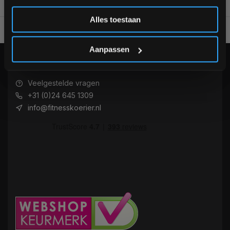
Inschrijven
Alles toestaan
Voor 95% direct uit voorraad geleverd
Professionele kwaliteit
*Verzendkosten vallen buiten de korting
Aanpassen
KLANTENSERVICE
Veelgestelde vragen
+31 (0)24 645 1309
info@fitnesskoerier.nl