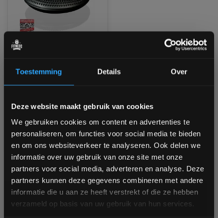
Gymstick Balanskussen
met trainingsvideo's
Toestemming
Details
Over
Niet op voorraad, vraag naar
de levertijd
Bam! 5% korting op je volgende
Deze website maakt gebruik van cookies
bestelling
€27,90
We gebruiken cookies om content en advertenties te
personaliseren, om functies voor social media te bieden
Vergelijk
Schrijf je in voor onze nieuwsbrief om op de hoogte te
en om ons websiteverkeer te analyseren. Ook delen we
blijven over onze nieuwe producten, deals en meer
informatie over uw gebruik van onze site met onze
interessante info. Ontvang 5% korting op je eerstvolgende
partners voor social media, adverteren en analyse. Deze
aankoop! 😀
1
partners kunnen deze gegevens combineren met andere
informatie die u aan ze heeft verstrekt of die ze hebben
verzameld op basis van uw gebruik van hun services.