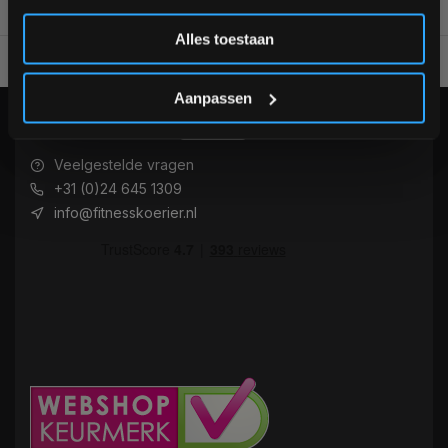
Inschrijven
Alles toestaan
Alles voor jouw gym op één plek
Voor 95% direct uit voorraa
*Verzendkosten vallen buiten de korting
Aanpassen
KLANTENSERVICE
Veelgestelde vragen
+31 (0)24 645 1309
info@fitnesskoerier.nl