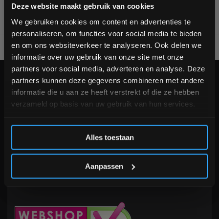
Bam! 5% korting op je volgende
Deze website maakt gebruik van cookies
bestelling
We gebruiken cookies om content en advertenties te
personaliseren, om functies voor social media te bieden
Schrijf je in voor onze nieuwsbrief om op de hoogte te
en om ons websiteverkeer te analyseren. Ook delen we
Voor 95% direct uit voorraad geleverd
Professionele kwaliteit
blijven over onze nieuwe producten, deals en meer
informatie over uw gebruik van onze site met onze
interessante info. Ontvang 5% korting op je eerstvolgende
partners voor social media, adverteren en analyse. Deze
aankoop! 😀
KLANTENSERVICE
partners kunnen deze gegevens combineren met andere
now opened
informatie die u aan ze heeft verstrekt of die ze hebben
Veelgestelde vragen
verzameld op basis van uw gebruik van hun services.
+31 (0)24 645 1309
info@fitnesskoerier.nl
Inschrijven
Alles toestaan
*Verzendkosten vallen buiten de korting
Aanpassen