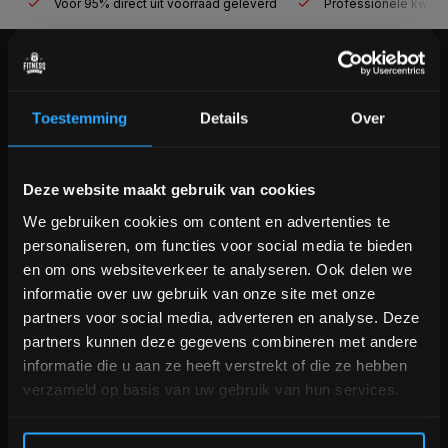
Voor 95% direct uit voorraad geleverd
Professionele kwaliteit
KLANTENSERVICE
Veelgestelde vragen
Toestemming
Details
Over
+31 (0)24 645 1309
info@fitnesskoerier.nl
Bam! 5% korting op je volgende
Deze website maakt gebruik van cookies
bestelling
We gebruiken cookies om content en advertenties te
personaliseren, om functies voor social media te bieden
Schrijf je in voor onze nieuwsbrief om op de hoogte te
en om ons websiteverkeer te analyseren. Ook delen we
blijven over onze nieuwe producten, deals en meer
informatie over uw gebruik van onze site met onze
interessante info. Ontvang 5% korting op je eerstvolgende
partners voor social media, adverteren en analyse. Deze
aankoop! 😀
partners kunnen deze gegevens combineren met andere
informatie die u aan ze heeft verstrekt of die ze hebben
verzameld op basis van uw gebruik van hun services.
Inschrijven