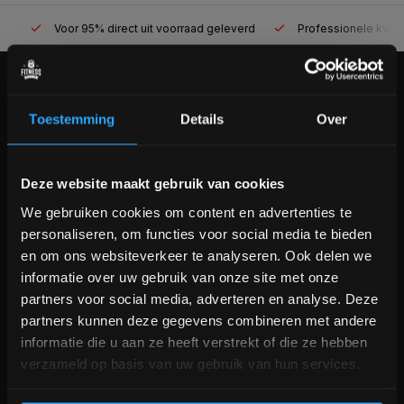
Voor 95% direct uit voorraad geleverd
Professionele kwaliteit
KLANTENSERVICE
Toestemming
Details
Over
Veelgestelde vragen
+31 (0)24 645 1309
info@fitnesskoerier.nl
Bam! 5% korting op je volgende
Deze website maakt gebruik van cookies
bestelling
We gebruiken cookies om content en advertenties te
personaliseren, om functies voor social media te bieden
Schrijf je in voor onze nieuwsbrief om op de hoogte te
en om ons websiteverkeer te analyseren. Ook delen we
blijven over onze nieuwe producten, deals en meer
informatie over uw gebruik van onze site met onze
interessante info. Ontvang 5% korting op je eerstvolgende
partners voor social media, adverteren en analyse. Deze
aankoop! 😀
partners kunnen deze gegevens combineren met andere
informatie die u aan ze heeft verstrekt of die ze hebben
verzameld op basis van uw gebruik van hun services.