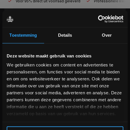
Voor 95% direct uit voorraad geleverd
Professionele kwaliteit
KLANTENSERVICE
Veelgestelde vragen
Toestemming
Details
Over
+31 (0)24 645 1309
info@fitnesskoerier.nl
Bam! 5% korting op je volgende
Deze website maakt gebruik van cookies
bestelling
We gebruiken cookies om content en advertenties te
personaliseren, om functies voor social media te bieden
Schrijf je in voor onze nieuwsbrief om op de hoogte te
en om ons websiteverkeer te analyseren. Ook delen we
blijven over onze nieuwe producten, deals en meer
informatie over uw gebruik van onze site met onze
interessante info. Ontvang 5% korting op je eerstvolgende
partners voor social media, adverteren en analyse. Deze
aankoop! 😀
partners kunnen deze gegevens combineren met andere
informatie die u aan ze heeft verstrekt of die ze hebben
verzameld op basis van uw gebruik van hun services.
Inschrijven