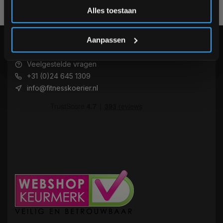
Alles toestaan
Voor 95% direct uit voorraad geleverd
Professionele kwaliteit
*Verzendkosten vallen buiten de korting
Aanpassen
KLANTENSERVICE
now opened
Veelgestelde vragen
+31 (0)24 645 1309
info@fitnesskoerier.nl