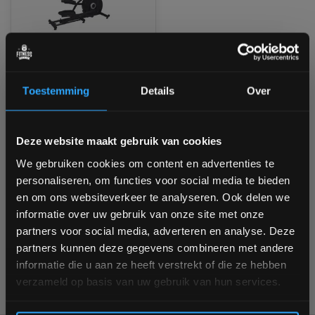
Toorx ERX-400 Front-
Driven Crosstrainer -
Inklapbaar
Toestemming
Details
Over
Niet op voorraad, vraag naar
de levertijd
Bam! 5% korting op je volgende
Deze website maakt gebruik van cookies
€999,00
bestelling
We gebruiken cookies om content en advertenties te
Vergelijk
personaliseren, om functies voor social media te bieden
Schrijf je in voor onze nieuwsbrief om op de hoogte te
en om ons websiteverkeer te analyseren. Ook delen we
blijven over onze nieuwe producten, deals en meer
informatie over uw gebruik van onze site met onze
interessante info. Ontvang 5% korting op je eerstvolgende
partners voor social media, adverteren en analyse. Deze
aankoop! 😀
1
partners kunnen deze gegevens combineren met andere
informatie die u aan ze heeft verstrekt of die ze hebben
verzameld op basis van uw gebruik van hun services.
Inschrijven