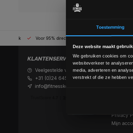
Toestemming
én plek
Voor 95% direct uit voorraad geleverd
Professio
Deze website maakt gebruik
We gebruiken cookies om cont
KLANTENSERVICE
websiteverkeer te analyseren
Veelgestelde vragen
Achteraf 
media, adverteren en analys
betaalme
verstrekt of die ze hebben v
+31 (0)24 645 1309
Verzendin
info@fitnesskoerier.nl
retourne
Algemene
Disclaime
Privacy P
Mijn acco