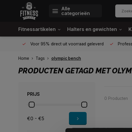
Alle
categorieën
Fitnessartikelen
Halters en gewichten
K
én plek
Voor 95% direct uit voorraad geleverd
Profession
Home
Tags
olympic bench
PRODUCTEN GETAGD MET OLYM
PRIJS
0 Producten
€0 - €5