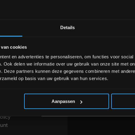
Bam! 5% korting op je vol
Details
nele kwaliteit voor scherpe prijs
Van homegym tot profession
Schrijf je in voor onze nieuwsbrief om 
 van cookies
over onze nieuwe producten, deals en 
Ontvang 5% korting op je eerstvo
ent en advertenties te personaliseren, om functies voor social
INFORMATIE
. Ook delen we informatie over uw gebruik van onze site met on
betalen & Overige
Over ons
e. Deze partners kunnen deze gegevens combineren met andere i
thoden
erzameld op basis van uw gebruik van hun services.
Blog
g, levering &
Merken
*Verzendkosten vallen buiten
ren
Categorieën
 voorwaarden
Aanpassen
r
olicy
unt