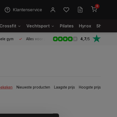
0
Klantenservice
Crossfit
Vechtsport
Pilates
Hyrox
Showroo
4,7
/
5
le gym
Alles voor jouw gym op één plek
Voor 95% direct
bekeken
Nieuwste producten
Laagste prijs
Hoogste prijs