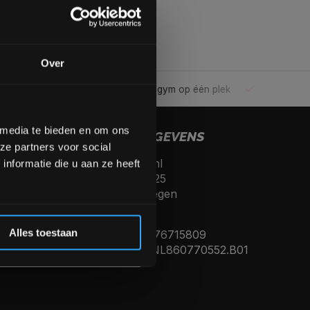
gende bestelling
Over
ele gym
Alles voor jouw gym op één plek
Voor 95% direc
op de hoogte te blijven
meer interessante info.
lgende aankoop! 😀
 media te bieden en om ons
CONTACTGEGEVENS
ze partners voor social
Fitnesskoerier.nl
Inschrijven
nformatie die u aan ze heeft
Kerkenbos 10125
6546 BJ, Nijmegen
 de korting
Nederland
Alles toestaan
KVK nummer: 76715809
Btw nummer: NL860770552.B01