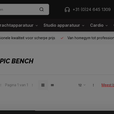
+31 (0)24 645 1309
rachtapparatuur
Studio apparatuur
Cardio
ele kwaliteit voor scherpe prijs
Van homegym tot professione
PIC BENCH
Pagina 1 van 1
Meest 