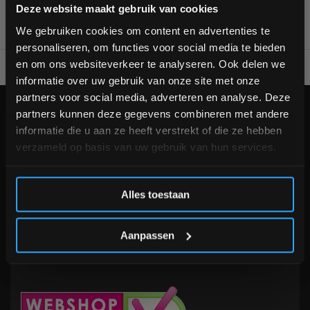
Bam! 5% korting op je volgende
Deze website maakt gebruik van cookies
bestelling
We gebruiken cookies om content en advertenties te
personaliseren, om functies voor social media te bieden
Schrijf je in voor onze nieuwsbrief om op de hoogte te
en om ons websiteverkeer te analyseren. Ook delen we
Voor 95% direct uit voorraad geleverd
Professionele kwaliteit
blijven over onze nieuwe producten, deals en meer
informatie over uw gebruik van onze site met onze
interessante info. Ontvang 5% korting op je eerstvolgende
partners voor social media, adverteren en analyse. Deze
aankoop! 😀
KLANTENSERVICE
partners kunnen deze gegevens combineren met andere
informatie die u aan ze heeft verstrekt of die ze hebben
Veelgestelde vragen
verzameld op basis van uw gebruik van hun services.
+31 (0)24 645 1309
info@fitnesskoerier.nl
Inschrijven
Alles toestaan
*Verzendkosten vallen buiten de korting
Aanpassen