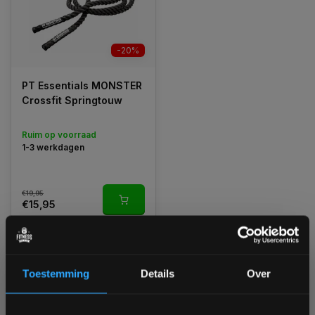
-20%
PT Essentials MONSTER
Crossfit Springtouw
Ruim op voorraad
1-3 werkdagen
€19,95
€15,95
Vergelijk
Toestemming
Details
Over
1