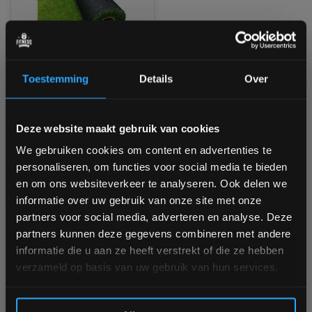
Toestemming
Details
Over
Toorx Professional
PANT-28 Kunstgras 10m
x 1m x 16mm
Bam! 5% korting op je volgende
Deze website maakt gebruik van cookies
Niet op voorraad, vraag naar
de levertijd
bestelling
We gebruiken cookies om content en advertenties te
personaliseren, om functies voor social media te bieden
€499,00
Schrijf je in voor onze nieuwsbrief om op de hoogte te
en om ons websiteverkeer te analyseren. Ook delen we
blijven over onze nieuwe producten, deals en meer
Vergelijk
informatie over uw gebruik van onze site met onze
interessante info. Ontvang 5% korting op je eerstvolgende
partners voor social media, adverteren en analyse. Deze
aankoop! 😀
partners kunnen deze gegevens combineren met andere
informatie die u aan ze heeft verstrekt of die ze hebben
1
verzameld op basis van uw gebruik van hun services.
Inschrijven