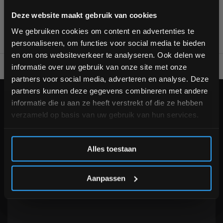
Bam! 5% korting op je volgende
Deze website maakt gebruik van cookies
bestelling
We gebruiken cookies om content en advertenties te
personaliseren, om functies voor social media te bieden
Schrijf je in voor onze nieuwsbrief om op de hoogte te
en om ons websiteverkeer te analyseren. Ook delen we
blijven over onze nieuwe producten, deals en meer
informatie over uw gebruik van onze site met onze
Alles voor jouw gym op één plek
Voor 95% direct uit voorraa
interessante info. Ontvang 5% korting op je eerstvolgende
partners voor social media, adverteren en analyse. Deze
aankoop! 😀
partners kunnen deze gegevens combineren met andere
KLANTENSERVICE
informatie die u aan ze heeft verstrekt of die ze hebben
verzameld op basis van uw gebruik van hun services.
Veelgestelde vragen
+31 (0)24 645 1309
Inschrijven
info@fitnesskoerier.nl
Alles toestaan
*Verzendkosten vallen buiten de korting
Aanpassen