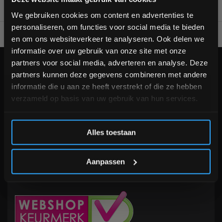
bestelling
We gebruiken cookies om content en advertenties te
personaliseren, om functies voor social media te bieden
Voor 95% direct uit voorraad geleverd
Professionele kwaliteit
Schrijf je in voor onze nieuwsbrief om op de hoogte te
en om ons websiteverkeer te analyseren. Ook delen we
blijven over onze nieuwe producten, deals en meer
informatie over uw gebruik van onze site met onze
interessante info. Ontvang 5% korting op je eerstvolgende
partners voor social media, adverteren en analyse. Deze
aankoop! 😀
KLANTENSERVICE
now opened
partners kunnen deze gegevens combineren met andere
Veelgestelde vragen
informatie die u aan ze heeft verstrekt of die ze hebben
+31 (0)24 645 1309
verzameld op basis van uw gebruik van hun services.
info@fitnesskoerier.nl
Inschrijven
Alles toestaan
*Verzendkosten vallen buiten de korting
Aanpassen