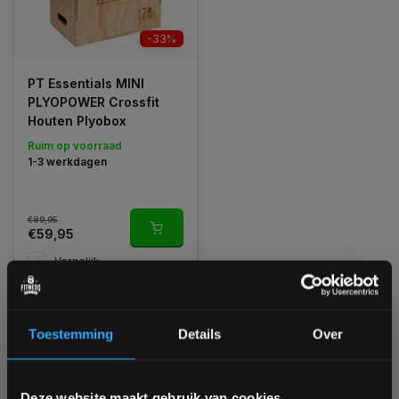
-33%
PT Essentials MINI
PLYOPOWER Crossfit
Houten Plyobox
Ruim op voorraad
1-3 werkdagen
€89,95
€59,95
Vergelijk
Toestemming
Details
Over
1
Bam! 5% korting op je volgende
Deze website maakt gebruik van cookies