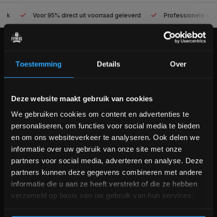
Voor 95% direct uit voorraad geleverd
Professionele kwaliteit
KLANTENSERVICE
Toestemming
Details
Over
Veelgestelde vragen
+31 (0)24 645 1309
info@fitnesskoerier.nl
Bam! 5% korting op je volgende
Deze website maakt gebruik van cookies
bestelling
We gebruiken cookies om content en advertenties te
personaliseren, om functies voor social media te bieden
Schrijf je in voor onze nieuwsbrief om op de hoogte te
en om ons websiteverkeer te analyseren. Ook delen we
blijven over onze nieuwe producten, deals en meer
informatie over uw gebruik van onze site met onze
interessante info. Ontvang 5% korting op je eerstvolgende
partners voor social media, adverteren en analyse. Deze
aankoop! 😀
partners kunnen deze gegevens combineren met andere
informatie die u aan ze heeft verstrekt of die ze hebben
verzameld op basis van uw gebruik van hun services.