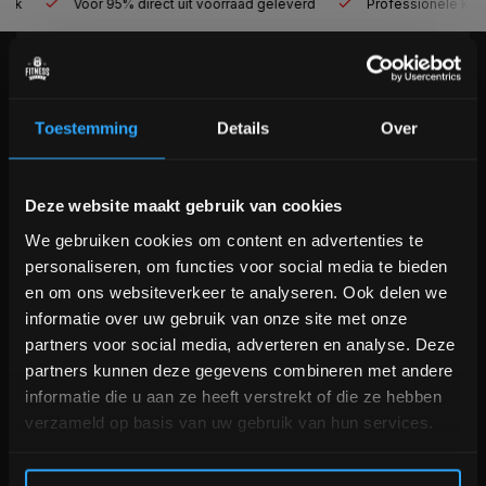
Voor 95% direct uit voorraad geleverd
Professionele kwaliteit
KLANTENSERVICE
now opened
Veelgestelde vragen
Toestemming
Details
Over
+31 (0)24 645 1309
info@fitnesskoerier.nl
Bam! 5% korting op je volgende
Deze website maakt gebruik van cookies
bestelling
We gebruiken cookies om content en advertenties te
personaliseren, om functies voor social media te bieden
Schrijf je in voor onze nieuwsbrief om op de hoogte te
en om ons websiteverkeer te analyseren. Ook delen we
blijven over onze nieuwe producten, deals en meer
informatie over uw gebruik van onze site met onze
interessante info. Ontvang 5% korting op je eerstvolgende
partners voor social media, adverteren en analyse. Deze
aankoop! 😀
partners kunnen deze gegevens combineren met andere
informatie die u aan ze heeft verstrekt of die ze hebben
verzameld op basis van uw gebruik van hun services.
Inschrijven