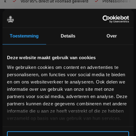
Voor 95% direct uit voorraad geleverd
Professionele kwaliteit
KLANTENSERVICE
Veelgestelde vragen
Toestemming
Details
Over
+31 (0)24 645 1309
info@fitnesskoerier.nl
Bam! 5% korting op je volgende
Deze website maakt gebruik van cookies
bestelling
We gebruiken cookies om content en advertenties te
personaliseren, om functies voor social media te bieden
Schrijf je in voor onze nieuwsbrief om op de hoogte te
en om ons websiteverkeer te analyseren. Ook delen we
blijven over onze nieuwe producten, deals en meer
informatie over uw gebruik van onze site met onze
interessante info. Ontvang 5% korting op je eerstvolgende
partners voor social media, adverteren en analyse. Deze
aankoop! 😀
partners kunnen deze gegevens combineren met andere
informatie die u aan ze heeft verstrekt of die ze hebben
verzameld op basis van uw gebruik van hun services.
Inschrijven