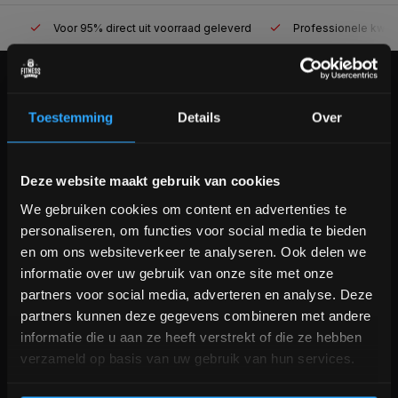
Voor 95% direct uit voorraad geleverd
Professionele kwaliteit
KLANTENSERVICE
Toestemming
Details
Over
Veelgestelde vragen
+31 (0)24 645 1309
info@fitnesskoerier.nl
Bam! 5% korting op je volgende
Deze website maakt gebruik van cookies
bestelling
We gebruiken cookies om content en advertenties te
personaliseren, om functies voor social media te bieden
Schrijf je in voor onze nieuwsbrief om op de hoogte te
en om ons websiteverkeer te analyseren. Ook delen we
blijven over onze nieuwe producten, deals en meer
informatie over uw gebruik van onze site met onze
interessante info. Ontvang 5% korting op je eerstvolgende
partners voor social media, adverteren en analyse. Deze
aankoop! 😀
partners kunnen deze gegevens combineren met andere
informatie die u aan ze heeft verstrekt of die ze hebben
verzameld op basis van uw gebruik van hun services.