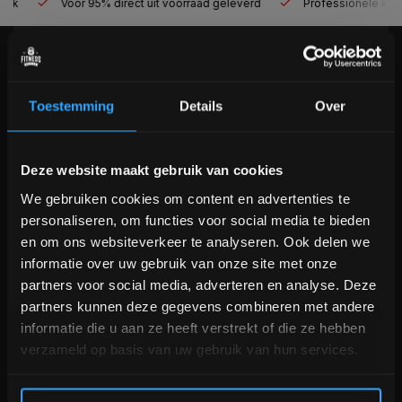
Voor 95% direct uit voorraad geleverd
Professionele kwaliteit
KLANTENSERVICE
Veelgestelde vragen
Toestemming
Details
Over
+31 (0)24 645 1309
info@fitnesskoerier.nl
Bam! 5% korting op je volgende
Deze website maakt gebruik van cookies
bestelling
We gebruiken cookies om content en advertenties te
personaliseren, om functies voor social media te bieden
Schrijf je in voor onze nieuwsbrief om op de hoogte te
en om ons websiteverkeer te analyseren. Ook delen we
blijven over onze nieuwe producten, deals en meer
informatie over uw gebruik van onze site met onze
interessante info. Ontvang 5% korting op je eerstvolgende
partners voor social media, adverteren en analyse. Deze
aankoop! 😀
partners kunnen deze gegevens combineren met andere
informatie die u aan ze heeft verstrekt of die ze hebben
verzameld op basis van uw gebruik van hun services.
Inschrijven