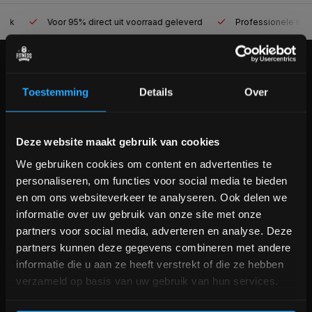
Voor 95% direct uit voorraad geleverd
Professionele kwaliteit
KLANTENSERVICE
Toestemming
Details
Over
Veelgestelde vragen
+31 (0)24 645 1309
info@fitnesskoerier.nl
Bam! 5% korting op je volgende
Deze website maakt gebruik van cookies
bestelling
We gebruiken cookies om content en advertenties te
personaliseren, om functies voor social media te bieden
Schrijf je in voor onze nieuwsbrief om op de hoogte te
en om ons websiteverkeer te analyseren. Ook delen we
blijven over onze nieuwe producten, deals en meer
informatie over uw gebruik van onze site met onze
interessante info. Ontvang 5% korting op je eerstvolgende
partners voor social media, adverteren en analyse. Deze
aankoop! 😀
partners kunnen deze gegevens combineren met andere
informatie die u aan ze heeft verstrekt of die ze hebben
verzameld op basis van uw gebruik van hun services.