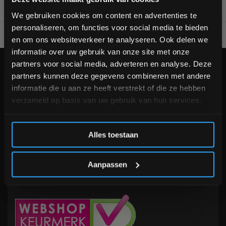
bestelling
We gebruiken cookies om content en advertenties te
personaliseren, om functies voor social media te bieden
Voor 95% direct uit voorraad geleverd
Professionele kwaliteit
Schrijf je in voor onze nieuwsbrief om op de hoogte te
en om ons websiteverkeer te analyseren. Ook delen we
blijven over onze nieuwe producten, deals en meer
informatie over uw gebruik van onze site met onze
interessante info. Ontvang 5% korting op je eerstvolgende
partners voor social media, adverteren en analyse. Deze
aankoop! 😀
KLANTENSERVICE
now opened
partners kunnen deze gegevens combineren met andere
Veelgestelde vragen
informatie die u aan ze heeft verstrekt of die ze hebben
+31 (0)24 645 1309
verzameld op basis van uw gebruik van hun services.
info@fitnesskoerier.nl
Inschrijven
Alles toestaan
*Verzendkosten vallen buiten de korting
Aanpassen