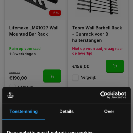
-5%
Lifemaxx LMX1027 Wall
Toorx Wall Barbell Rack
Mounted Bar Rack
- Gunrack voor 8
halterstangen
Ruim op voorraad
Niet op voorraad, vraag naar
de levertijd
1-3 werkdagen
€159,00
€199,99
Vergelijk
€190,00
Vergelijk
Toestemming
Details
Over
1
Bam! 5% korting op je volgende
Deze website maakt gebruik van cookies