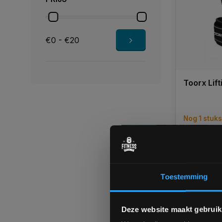
€0 - €20
Toorx Lif
Nog 1 stuk
1 tot 3 we
€19,90
Toestemming
Vergelij
Deze website maakt gebruik