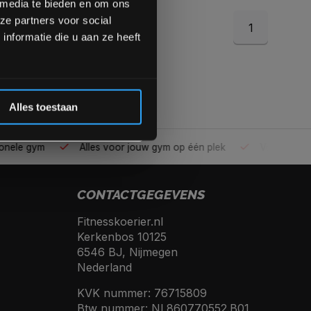
 media te bieden en om ons
ze partners voor social
1
Inschrijven
nformatie die u aan ze heeft
 de korting
Alles toestaan
ele gym
Alles voor jouw gym op één plek
Voor 95% direc
CONTACTGEGEVENS
Fitnesskoerier.nl
Kerkenbos 10125
6546 BJ, Nijmegen
Nederland
KVK nummer: 76715809
Btw nummer: NL860770552.B01