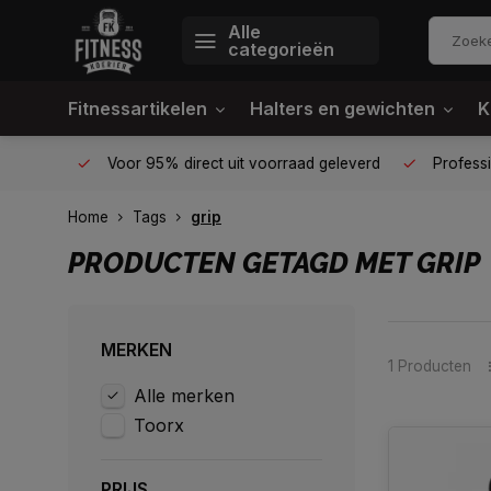
Alle
categorieën
Fitnessartikelen
Halters en gewichten
K
én plek
Voor 95% direct uit voorraad geleverd
Profession
Home
Tags
grip
PRODUCTEN GETAGD MET GRIP
MERKEN
1 Producten
Alle merken
Toorx
PRIJS