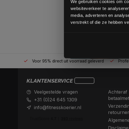
We gebruiken cookies om cont
websiteverkeer te analyseren
media, adverteren en analys
verstrekt of die ze hebben v
én plek
Voor 95% direct uit voorraad geleverd
Professio
KLANTENSERVICE
Veelgestelde vragen
Achteraf 
betaalme
+31 (0)24 645 1309
Verzendin
info@fitnesskoerier.nl
retourne
Algemene
Disclaime