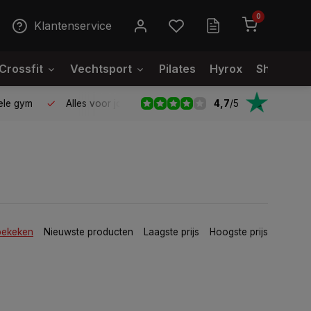
0
Klantenservice
Crossfit
Vechtsport
Pilates
Hyrox
Showroo
4,7
/
5
le gym
Alles voor jouw gym op één plek
Voor 95% direct
bekeken
Nieuwste producten
Laagste prijs
Hoogste prijs