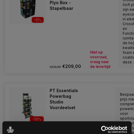
Plyo Box -
Soft p
Stapelbaar
zijn e
eyeca
in elk
-5%
CrossF
en
Functi
ruimte
de ho
kwalit
Niet op
foam 
voorraad,
coatin
vraag naar
deze ..
€209,00
de levertijd
€219,99
PT Essentials
Bespaar
Powerbag
prijs m
Studio
comple
Voordeelset
powerb
voor
sportcl
-10%
sportsc
studio's
pesona