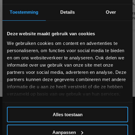
Nog 2
trainers,
stuks op
hotels,
Toestemming
Details
Over
voorraad
fysiopra
1-3
etcetera!
€689,00
werkdagen
€769,00
Bam! 5% korting op je volgende
Deze website maakt gebruik van cookies
bestelling
We gebruiken cookies om content en advertenties te
1
personaliseren, om functies voor social media te bieden
Schrijf je in voor onze nieuwsbrief om op de hoogte te
en om ons websiteverkeer te analyseren. Ook delen we
blijven over onze nieuwe producten, deals en meer
informatie over uw gebruik van onze site met onze
interessante info. Ontvang 5% korting op je eerstvolgende
partners voor social media, adverteren en analyse. Deze
aankoop! 😀
partners kunnen deze gegevens combineren met andere
informatie die u aan ze heeft verstrekt of die ze hebben
Voor 95% direct uit voorraad geleverd
Professionele kwaliteit
verzameld op basis van uw gebruik van hun services.
Inschrijven
KLANTENSERVICE
Alles toestaan
Veelgestelde vragen
*Verzendkosten vallen buiten de korting
+31 (0)24 645 1309
Aanpassen
info@fitnesskoerier.nl