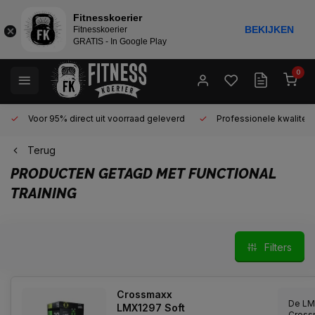
Fitnesskoerier
BEKIJKEN
Fitnesskoerier
GRATIS - In Google Play
0
Voor 95% direct uit voorraad geleverd
Professionele kwaliteit 
Terug
PRODUCTEN GETAGD MET FUNCTIONAL
TRAINING
Filters
Crossmaxx
De LM
LMX1297 Soft
Cross