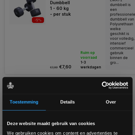
Dumbbell
dumbbell is
1 - 60 kg
een
- per stuk
professionel
dumbbell van
-5%
Polyurethaan
welke
geschikt is
voor volledig,
intensief
commercieel
Ruim op
gebruik
voorraad
binnen de
1-3
gro...
€7,60
werkdagen
€7,99
1
Toestemming
Details
Over
Bam! 5% korting op je volgende
Deze website maakt gebruik van cookies
bestelling
We gebruiken cookies om content en advertenties te
Voor 95% direct uit voorraad geleverd
Professionele kwaliteit