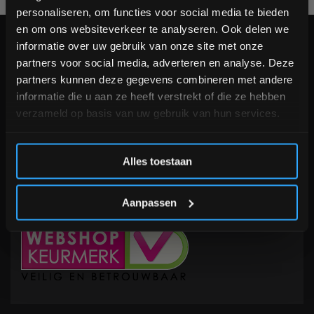
personaliseren, om functies voor social media te bieden
Schrijf je in voor onze nieuwsbrief om op de hoogte te
en om ons websiteverkeer te analyseren. Ook delen we
blijven over onze nieuwe producten, deals en meer
KLANTENSERVICE
informatie over uw gebruik van onze site met onze
interessante info. Ontvang 5% korting op je eerstvolgende
partners voor social media, adverteren en analyse. Deze
aankoop! 😀
Veelgestelde vragen
partners kunnen deze gegevens combineren met andere
+31 (0)24 645 1309
informatie die u aan ze heeft verstrekt of die ze hebben
info@fitnesskoerier.nl
verzameld op basis van uw gebruik van hun services.
Inschrijven
Alles toestaan
*Verzendkosten vallen buiten de korting
Aanpassen