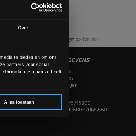
gende bestelling
Over
ele gym
Alles voor jouw gym op één plek
Voor 95% direc
op de hoogte te blijven
meer interessante info.
lgende aankoop! 😀
 media te bieden en om ons
CONTACTGEGEVENS
ze partners voor social
Fitnesskoerier.nl
Inschrijven
nformatie die u aan ze heeft
Kerkenbos 10125
6546 BJ, Nijmegen
 de korting
Nederland
Alles toestaan
KVK nummer: 76715809
Btw nummer: NL860770552.B01