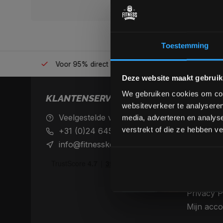
Toestemming
én plek
Voor 95% direct uit voorraad geleverd
Professio
Deze website maakt gebruik
We gebruiken cookies om cont
KLANTENSERVICE
websiteverkeer te analyseren
Veelgestelde vragen
Achteraf 
media, adverteren en analys
betaalme
verstrekt of die ze hebben v
+31 (0)24 645 1309
Verzendin
info@fitnesskoerier.nl
retourne
Algemene
Disclaime
Privacy P
Mijn acco