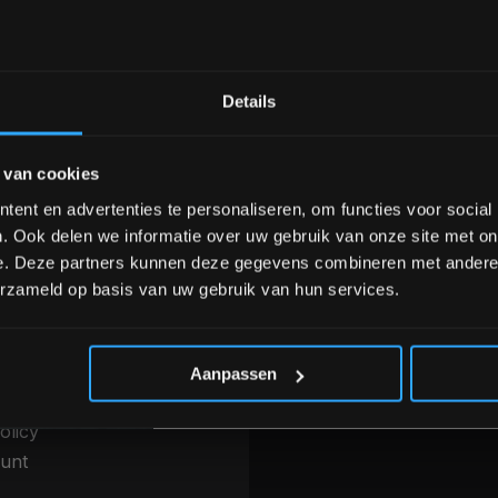
Bam! 5% korting op je vol
Details
nele kwaliteit voor scherpe prijs
Van homegym tot profession
Schrijf je in voor onze nieuwsbrief om 
 van cookies
over onze nieuwe producten, deals en 
Ontvang 5% korting op je eerstvo
ent en advertenties te personaliseren, om functies voor social
INFORMATIE
. Ook delen we informatie over uw gebruik van onze site met on
betalen & Overige
Over ons
e. Deze partners kunnen deze gegevens combineren met andere i
thoden
erzameld op basis van uw gebruik van hun services.
Blog
g, levering &
Merken
*Verzendkosten vallen buiten
ren
Categorieën
 voorwaarden
Aanpassen
r
olicy
unt