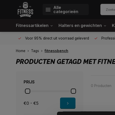
Alle
categorieën
Fitnessartikelen
Halters en gewichten
K
én plek
Voor 95% direct uit voorraad geleverd
Profession
Home
Tags
fitnessbench
PRODUCTEN GETAGD MET FITN
PRIJS
0 Producten
€0 - €5