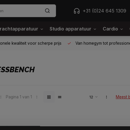
+31 (0)24 645 1309
rachtapparatuur
Studio apparatuur
Cardio
ele kwaliteit voor scherpe prijs
Van homegym tot professione
ESSBENCH
Pagina 1 van 1
Meest 