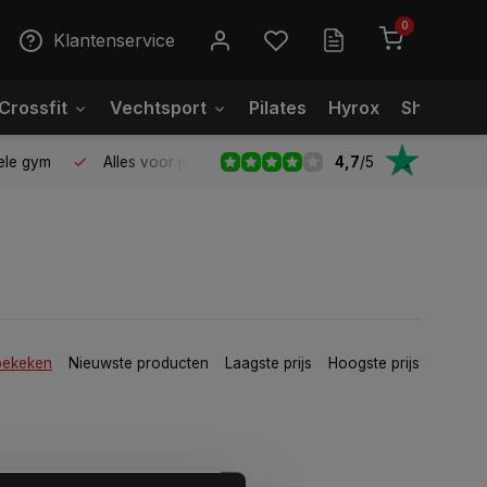
0
Klantenservice
Crossfit
Vechtsport
Pilates
Hyrox
Showroo
4,7
/
5
le gym
Alles voor jouw gym op één plek
Voor 95% direct
bekeken
Nieuwste producten
Laagste prijs
Hoogste prijs