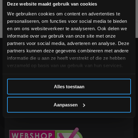
Bam! 5% korting op je volgende
Deze website maakt gebruik van cookies
bestelling
We gebruiken cookies om content en advertenties te
personaliseren, om functies voor social media te bieden
Schrijf je in voor onze nieuwsbrief om op de hoogte te
en om ons websiteverkeer te analyseren. Ook delen we
Voor 95% direct uit voorraad geleverd
Professionele kwaliteit
blijven over onze nieuwe producten, deals en meer
informatie over uw gebruik van onze site met onze
interessante info. Ontvang 5% korting op je eerstvolgende
partners voor social media, adverteren en analyse. Deze
aankoop! 😀
KLANTENSERVICE
partners kunnen deze gegevens combineren met andere
informatie die u aan ze heeft verstrekt of die ze hebben
Veelgestelde vragen
verzameld op basis van uw gebruik van hun services.
+31 (0)24 645 1309
info@fitnesskoerier.nl
Inschrijven
Alles toestaan
*Verzendkosten vallen buiten de korting
Aanpassen