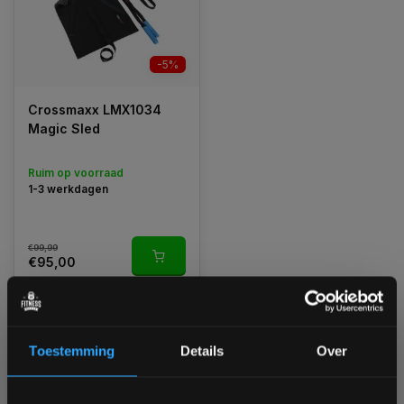
-5%
Crossmaxx LMX1034
Magic Sled
Ruim op voorraad
1-3 werkdagen
€99,99
€95,00
Vergelijk
Toestemming
Details
Over
1