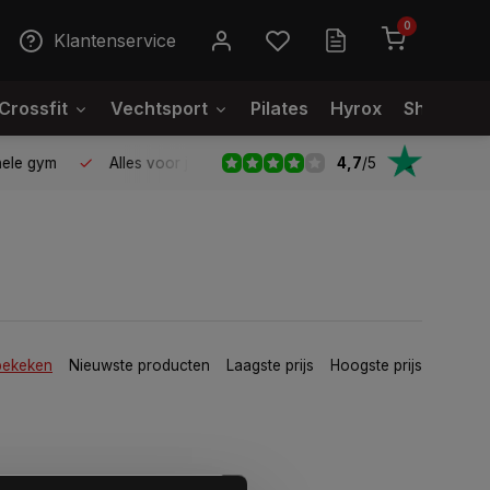
0
Klantenservice
Crossfit
Vechtsport
Pilates
Hyrox
Showroo
4,7
/
5
le gym
Alles voor jouw gym op één plek
Voor 95% direct
bekeken
Nieuwste producten
Laagste prijs
Hoogste prijs