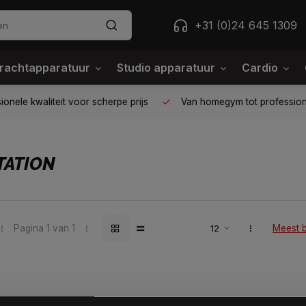
+31 (0)24 645 1309
rachtapparatuur
Studio apparatuur
Cardio
ele kwaliteit voor scherpe prijs
Van homegym tot professione
TATION
Pagina 1 van 1
Meest 