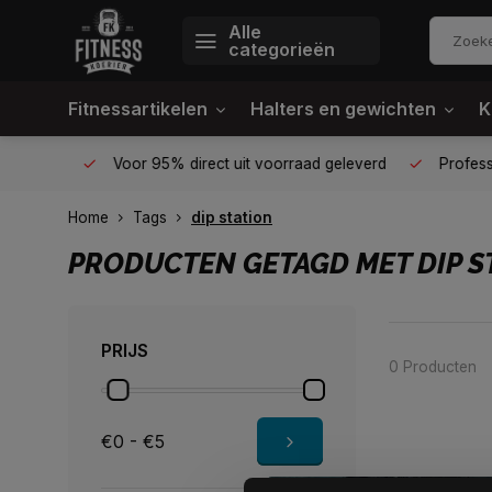
Alle
categorieën
Fitnessartikelen
Halters en gewichten
K
én plek
Voor 95% direct uit voorraad geleverd
Profession
Home
Tags
dip station
PRODUCTEN GETAGD MET DIP S
PRIJS
0 Producten
€0 - €5