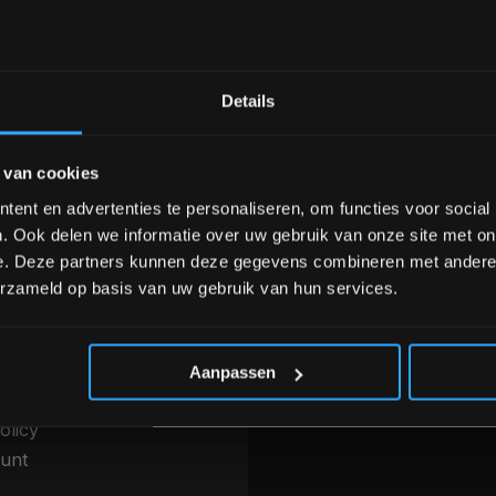
Bam! 5% korting op je vol
Details
nele kwaliteit voor scherpe prijs
Van homegym tot profession
Schrijf je in voor onze nieuwsbrief om 
 van cookies
over onze nieuwe producten, deals en 
Ontvang 5% korting op je eerstvo
ent en advertenties te personaliseren, om functies voor social
INFORMATIE
. Ook delen we informatie over uw gebruik van onze site met on
betalen & Overige
Over ons
e. Deze partners kunnen deze gegevens combineren met andere i
thoden
erzameld op basis van uw gebruik van hun services.
Blog
g, levering &
Merken
*Verzendkosten vallen buiten
ren
Categorieën
 voorwaarden
Aanpassen
r
olicy
unt