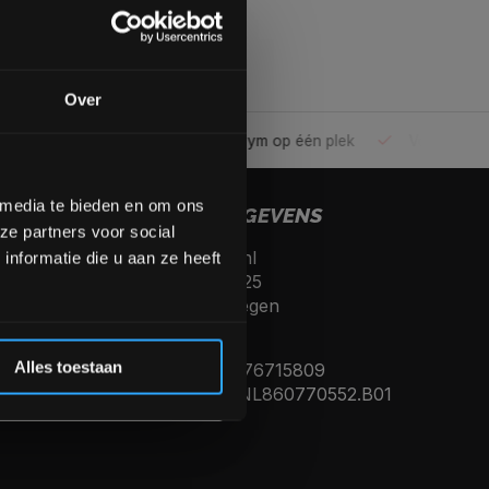
gende bestelling
Over
ele gym
Alles voor jouw gym op één plek
Voor 95% direc
op de hoogte te blijven
meer interessante info.
lgende aankoop! 😀
 media te bieden en om ons
CONTACTGEGEVENS
ze partners voor social
Fitnesskoerier.nl
Inschrijven
nformatie die u aan ze heeft
Kerkenbos 10125
6546 BJ, Nijmegen
 de korting
Nederland
Alles toestaan
KVK nummer: 76715809
Btw nummer: NL860770552.B01