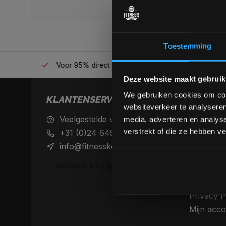
Toestemming
én plek
Voor 95% direct uit voorraad geleverd
Professio
Deze website maakt gebruik
We gebruiken cookies om cont
KLANTENSERVICE
now opened
websiteverkeer te analyseren
Veelgestelde vragen
Achteraf 
media, adverteren en analys
betaalme
verstrekt of die ze hebben v
+31 (0)24 645 1309
Verzendin
info@fitnesskoerier.nl
retourne
Algemene
Disclaime
Privacy P
Mijn acco