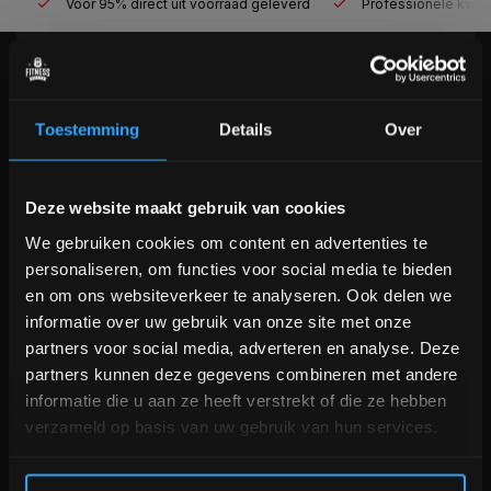
Voor 95% direct uit voorraad geleverd
Professionele kwaliteit
KLANTENSERVICE
Veelgestelde vragen
Toestemming
Details
Over
+31 (0)24 645 1309
info@fitnesskoerier.nl
Bam! 5% korting op je volgende
Deze website maakt gebruik van cookies
bestelling
We gebruiken cookies om content en advertenties te
personaliseren, om functies voor social media te bieden
Schrijf je in voor onze nieuwsbrief om op de hoogte te
en om ons websiteverkeer te analyseren. Ook delen we
blijven over onze nieuwe producten, deals en meer
informatie over uw gebruik van onze site met onze
interessante info. Ontvang 5% korting op je eerstvolgende
partners voor social media, adverteren en analyse. Deze
aankoop! 😀
partners kunnen deze gegevens combineren met andere
informatie die u aan ze heeft verstrekt of die ze hebben
verzameld op basis van uw gebruik van hun services.
Inschrijven