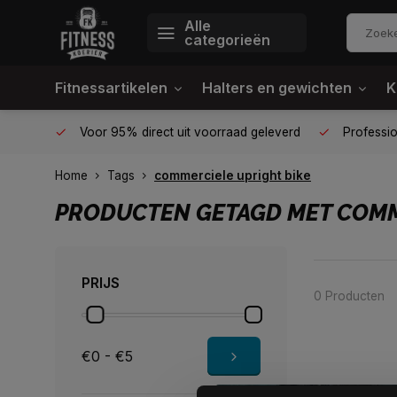
Alle
categorieën
Fitnessartikelen
Halters en gewichten
K
én plek
Voor 95% direct uit voorraad geleverd
Profession
Home
Tags
commerciele upright bike
PRODUCTEN GETAGD MET COMM
PRIJS
0 Producten
€0 - €5