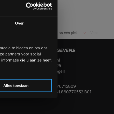
gende bestelling
Over
ele gym
Alles voor jouw gym op één plek
Voor 95% direc
op de hoogte te blijven
meer interessante info.
lgende aankoop! 😀
 media te bieden en om ons
CONTACTGEGEVENS
ze partners voor social
Fitnesskoerier.nl
Inschrijven
nformatie die u aan ze heeft
Kerkenbos 10125
6546 BJ, Nijmegen
 de korting
Nederland
Alles toestaan
KVK nummer: 76715809
Btw nummer: NL860770552.B01