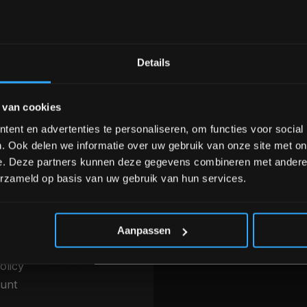
Bam! 5% korting op je vol
Details
nele kwaliteit voor scherpe prijs
Van homegym tot profession
Schrijf je in voor onze nieuwsbrief om 
 van cookies
over onze nieuwe producten, deals en 
Ontvang 5% korting op je eerstvo
ent en advertenties te personaliseren, om functies voor social
INFORMATIE
. Ook delen we informatie over uw gebruik van onze site met on
betalen & Overige
Over ons
e. Deze partners kunnen deze gegevens combineren met andere i
thoden
erzameld op basis van uw gebruik van hun services.
Blog
g, levering &
Merken
*Verzendkosten vallen buiten
ren
Categorieën
 voorwaarden
Aanpassen
r
olicy
unt