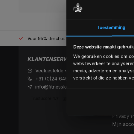
Toestemming
én plek
Voor 95% direct uit voorraad geleverd
Professio
Deze website maakt gebruik
We gebruiken cookies om cont
KLANTENSERVICE
websiteverkeer te analyseren
Veelgestelde vragen
Achteraf 
media, adverteren en analys
betaalme
verstrekt of die ze hebben v
+31 (0)24 645 1309
Verzendin
info@fitnesskoerier.nl
retourne
Algemene
Disclaime
Privacy P
Mijn acco