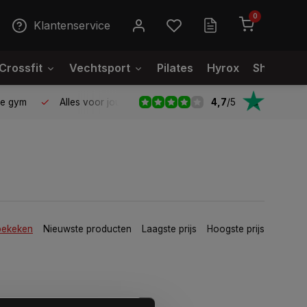
0
Klantenservice
Crossfit
Vechtsport
Pilates
Hyrox
Showroo
4,7
/
5
le gym
Alles voor jouw gym op één plek
Voor 95% direct
bekeken
Nieuwste producten
Laagste prijs
Hoogste prijs