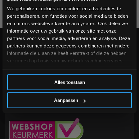
bestelling
We gebruiken cookies om content en advertenties te
personaliseren, om functies voor social media te bieden
Voor 95% direct uit voorraad geleverd
Professionele kwaliteit
Schrijf je in voor onze nieuwsbrief om op de hoogte te
en om ons websiteverkeer te analyseren. Ook delen we
blijven over onze nieuwe producten, deals en meer
informatie over uw gebruik van onze site met onze
interessante info. Ontvang 5% korting op je eerstvolgende
partners voor social media, adverteren en analyse. Deze
aankoop! 😀
KLANTENSERVICE
partners kunnen deze gegevens combineren met andere
Veelgestelde vragen
informatie die u aan ze heeft verstrekt of die ze hebben
+31 (0)24 645 1309
verzameld op basis van uw gebruik van hun services.
info@fitnesskoerier.nl
Inschrijven
Alles toestaan
*Verzendkosten vallen buiten de korting
Aanpassen