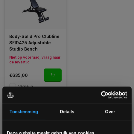
Body-Solid Pro Clubline
SFID425 Adjustable
Studio Bench
Niet op voorraad, vraag naar
de levertijd
€635,00
Vergelijk
1
Toestemming
Details
Over
Bam! 5% korting op je volgende
Deze website maakt gebruik van cookies