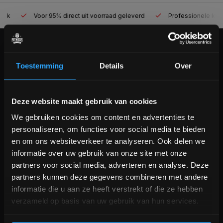
Voor 95% direct uit voorraad geleverd
Professionele kwaliteit
KLANTENSERVICE
Toestemming
Details
Over
Veelgestelde vragen
+31 (0)24 645 1309
info@fitnesskoerier.nl
Bam! 5% korting op je volgende
Deze website maakt gebruik van cookies
bestelling
We gebruiken cookies om content en advertenties te
personaliseren, om functies voor social media te bieden
Schrijf je in voor onze nieuwsbrief om op de hoogte te
en om ons websiteverkeer te analyseren. Ook delen we
blijven over onze nieuwe producten, deals en meer
informatie over uw gebruik van onze site met onze
interessante info. Ontvang 5% korting op je eerstvolgende
partners voor social media, adverteren en analyse. Deze
aankoop! 😀
partners kunnen deze gegevens combineren met andere
informatie die u aan ze heeft verstrekt of die ze hebben
verzameld op basis van uw gebruik van hun services.