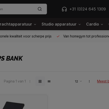
+31 (0)24 645 1309
rachtapparatuur
Studio apparatuur
Cardio
ele kwaliteit voor scherpe prijs
Van homegym tot professione
PS BANK
Pagina 1 van 1
Meest 