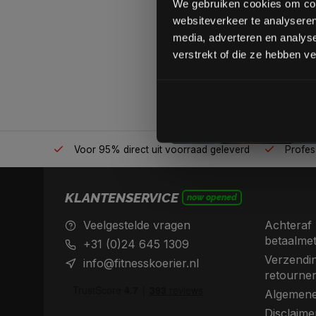
We gebruiken cookies om cont
websiteverkeer te analyseren
media, adverteren en analys
verstrekt of die ze hebben v
én plek
Voor 95% direct uit voorraad geleverd
Professio
KLANTENSERVICE
now opened
Veelgestelde vragen
Achteraf 
betaalme
+31 (0)24 645 1309
Verzendin
info@fitnesskoerier.nl
retourne
Algemene
Disclaime