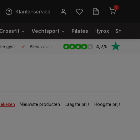
0
Klantenservice
Crossfit
Vechtsport
Pilates
Hyrox
Showroo
4,7
/
5
le gym
Alles voor jouw gym op één plek
Voor 95% direct
bekeken
Nieuwste producten
Laagste prijs
Hoogste prijs