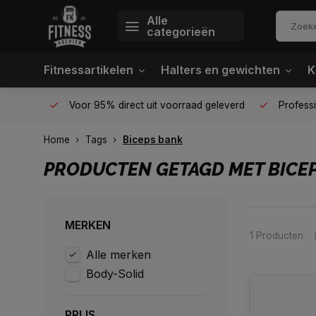
Alle
categorieën
Fitnessartikelen
Halters en gewichten
K
én plek
Voor 95% direct uit voorraad geleverd
Profession
Home
Tags
Biceps bank
PRODUCTEN GETAGD MET BICE
MERKEN
1 Producten
Alle merken
Body-Solid
PRIJS