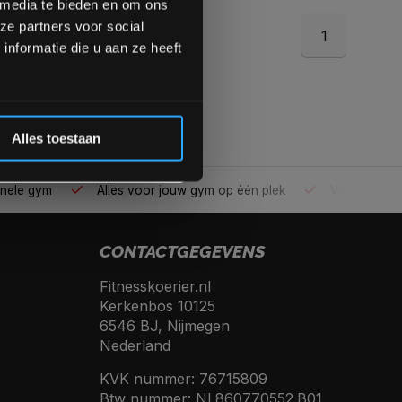
 media te bieden en om ons
ze partners voor social
1
Inschrijven
nformatie die u aan ze heeft
 de korting
Alles toestaan
ele gym
Alles voor jouw gym op één plek
Voor 95% direc
CONTACTGEGEVENS
Fitnesskoerier.nl
Kerkenbos 10125
6546 BJ, Nijmegen
Nederland
KVK nummer: 76715809
Btw nummer: NL860770552.B01