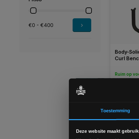
€0 - €400
Body-Sol
Curl Benc
Ruim op vo
Levertijd 
€425,00
€399,00
Toestemming
Vergelij
Deze website maakt gebruik