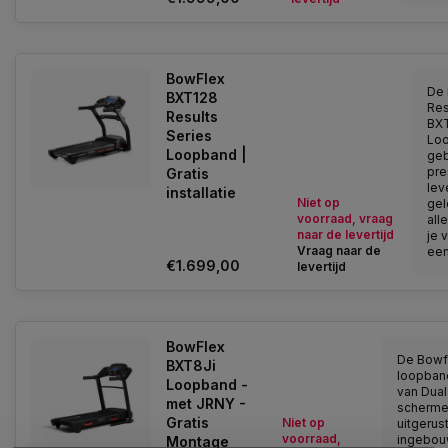
BowFlex
De 
BXT128
Res
Results
BX
Series
Loo
Loopband |
ge
pre
Gratis
lev
installatie
Niet op
gel
voorraad, vraag
all
naar de levertijd
je 
Vraag naar de
een
€1.699,00
levertijd
BowFlex
De Bowf
BXT8Ji
loopband
Loopband -
van Dual
met JRNY -
scherme
Gratis
Niet op
uitgerus
voorraad,
ingebo
Montage