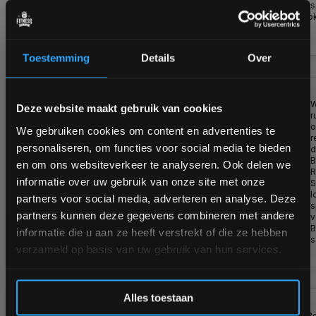
vraag naar de
training
levertijd
Hij is o
Vraag naar de
met...
€1.899,00
levertijd
Toestemming
Details
Over
BowFlex BXT226
Bam! 5% korting op je volgende
W
Deze website maakt gebruik van cookies
Results Series
r
bestelling
Loopband |
o
We gebruiken cookies om content en advertenties te
Gratis Montage
r
personaliseren, om functies voor social media te bieden
d
Schrijf je in voor onze nieuwsbrief om op de hoogte te
B
-5%
en om ons websiteverkeer te analyseren. Ook delen we
R
blijven over onze nieuwe producten, deals en meer
informatie over uw gebruik van onze site met onze
S
interessante info. Ontvang 5% korting op je eerstvolgende
Niet op
l
partners voor social media, adverteren en analyse. Deze
aankoop! 😀
voorraad,
s
partners kunnen deze gegevens combineren met andere
vraag naar de
v
levertijd
B
informatie die u aan ze heeft verstrekt of die ze hebben
Vraag naar de
s
verzameld op basis van uw gebruik van hun services.
€1.799,00
levertijd
€1.899,00
Inschrijven
Alles toestaan
BowFlex Model 56
De B