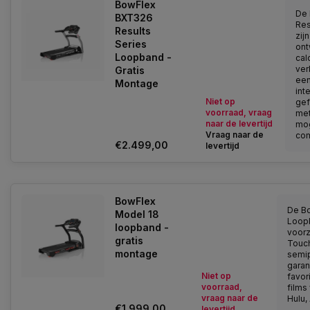
BowFlex
De 
BXT326
Res
Results
zij
Series
on
Loopband -
cal
ver
Gratis
een
Montage
int
Niet op
gef
voorraad, vraag
met
naar de levertijd
mog
Vraag naar de
com
€2.499,00
levertijd
BowFlex
De B
Model 18
Loopb
loopband -
voorz
gratis
Touc
montage
semi
garan
Niet op
favor
voorraad,
films 
vraag naar de
Hulu,
€1.999,00
levertijd