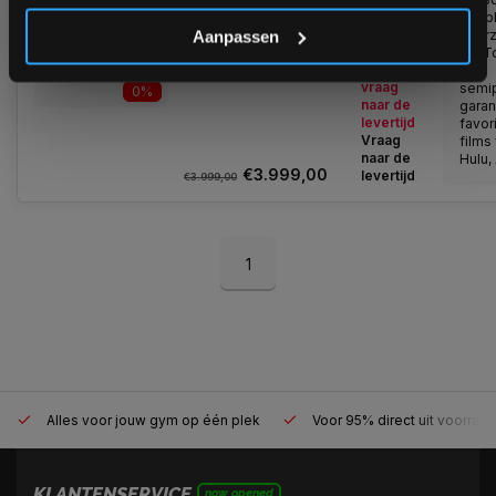
loopband - semi-
*Verzendkosten vallen buiten de korting
Loopb
commercieel -
Aanpassen
voorz
Gratis Montage
Niet op
HD T
voorraad,
en
vraag
semi
0%
naar de
garan
levertijd
favor
Vraag
films 
naar de
Hulu,
€3.999,00
levertijd
€3.999,00
1
Alles voor jouw gym op één plek
Voor 95% direct uit voorraa
KLANTENSERVICE
now opened