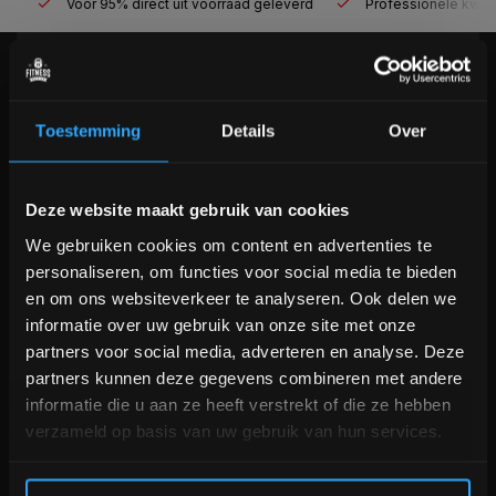
Voor 95% direct uit voorraad geleverd
Professionele kwaliteit
KLANTENSERVICE
Veelgestelde vragen
Toestemming
Details
Over
+31 (0)24 645 1309
info@fitnesskoerier.nl
Bam! 5% korting op je volgende
Deze website maakt gebruik van cookies
bestelling
We gebruiken cookies om content en advertenties te
personaliseren, om functies voor social media te bieden
Schrijf je in voor onze nieuwsbrief om op de hoogte te
en om ons websiteverkeer te analyseren. Ook delen we
blijven over onze nieuwe producten, deals en meer
informatie over uw gebruik van onze site met onze
interessante info. Ontvang 5% korting op je eerstvolgende
partners voor social media, adverteren en analyse. Deze
aankoop! 😀
partners kunnen deze gegevens combineren met andere
informatie die u aan ze heeft verstrekt of die ze hebben
verzameld op basis van uw gebruik van hun services.
Inschrijven