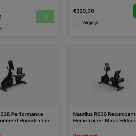
€329,00
0
Vergelijk
k
 R628 Performance
Nautilus R626 Recumbent
cumbent Hometrainer
Hometrainer Black Edition