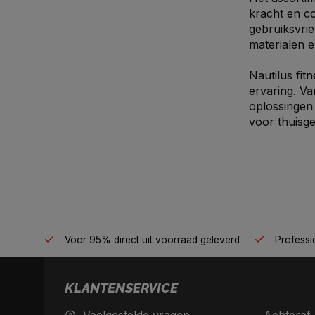
kracht en co
gebruiksvrie
materialen e
Nautilus fit
ervaring. Va
oplossingen 
voor thuisge
én plek
Voor 95% direct uit voorraad geleverd
Professio
KLANTENSERVICE