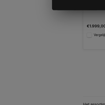
Uitverkoch
€1.999,0
Vergelij
Het assortim