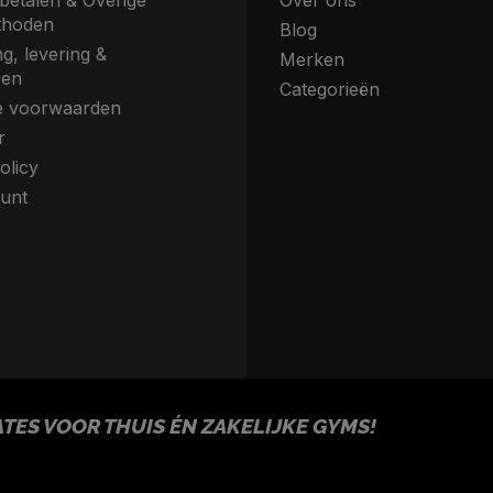
betalen & Overige
Over ons
thoden
Blog
g, levering &
Merken
ren
Categorieën
 voorwaarden
r
olicy
unt
ES VOOR THUIS ÉN ZAKELIJKE GYMS!