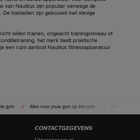
s van Nautilus zijn populair vanwege de
. De toestellen zijn gebouwd met stevige
richt willen trainen, ongeacht trainingsniveau of
onditietraining, het merk biedt praktische
d je een ruim aanbod Nautilus fitnessapparatuur
ele gym
Alles voor jouw gym op één plek
Voor 95% direc
CONTACTGEGEVENS