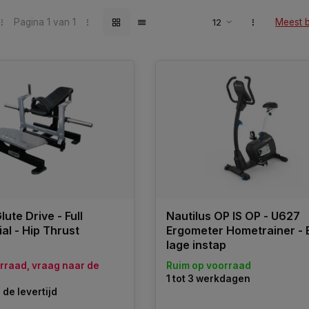
Pagina 1 van 1
Meest 
lute Drive - Full
Nautilus OP IS OP - U627
l - Hip Thrust
Ergometer Hometrainer - 
lage instap
orraad, vraag naar de
Ruim op voorraad
1 tot 3 werkdagen
de levertijd