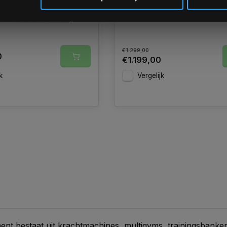
t
Uitverkocht
€1.299,00
0
€1.199,00
k
Vergelijk
ent bestaat uit krachtmachines, multigyms, trainingsbank