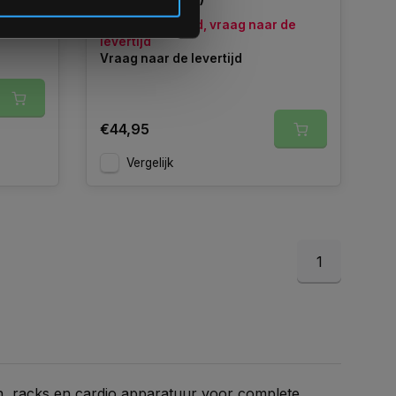
Niet op voorraad, vraag naar de
levertijd
Vraag naar de levertijd
€44,95
Vergelijk
1
en, racks en cardio apparatuur voor complete