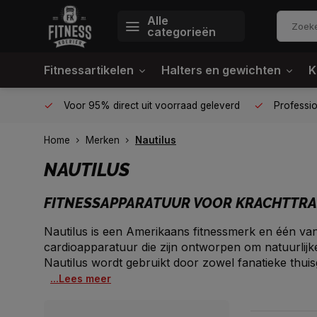
Alle
categorieën
Fitnessartikelen
Halters en gewichten
K
én plek
Voor 95% direct uit voorraad geleverd
Profession
Home
Merken
Nautilus
NAUTILUS
FITNESSAPPARATUUR VOOR KRACHTTRAI
Nautilus is een Amerikaans fitnessmerk en één va
cardioapparatuur die zijn ontworpen om natuurlij
Nautilus wordt gebruikt door zowel fanatieke thuis
...Lees meer