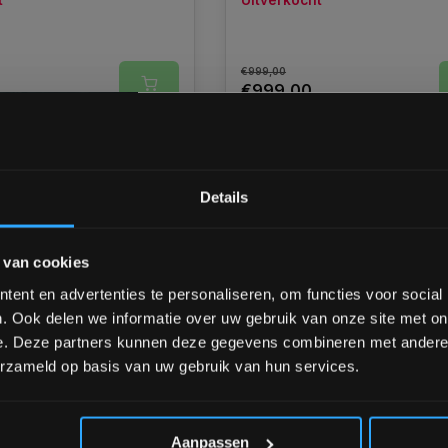
t
Uitverkocht
€999,00
€999,00
k
Vergelijk
Bam! 5% korting op je vol
Details
Schrijf je in voor onze nieuwsbrief om 
 van cookies
over onze nieuwe producten, deals en 
Ontvang 5% korting op je eerstvo
ent en advertenties te personaliseren, om functies voor social
. Ook delen we informatie over uw gebruik van onze site met on
e. Deze partners kunnen deze gegevens combineren met andere i
erzameld op basis van uw gebruik van hun services.
*Verzendkosten vallen buiten
 T628 Performance
Nautilus E626 Crosstraine
pband - gratis levering
Black Edition - Gratis Leve
Aanpassen