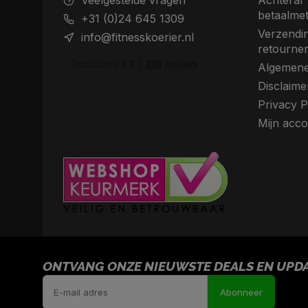
Veelgestelde vragen
Achteraf 
betaalme
+31 (0)24 645 1309
Verzendin
info@fitnesskoerier.nl
retourne
Algemene
Disclaime
Privacy P
Mijn acco
ONTVANG ONZE NIEUWSTE DEALS EN UPDAT
Abonneer