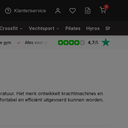
0
Klantenservice
Crossfit
Vechtsport
Pilates
Hyrox
Showroo
4,7
/
5
le gym
Alles voor jouw gym op één plek
Voor 95% direct
aratuur. Het merk ontwikkelt krachtmachines en
ortabel en efficiënt uitgevoerd kunnen worden.