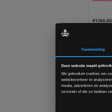
Uitverkoch
€1.199,00
Vergelij
Toestemming
Deze website maakt gebruik
We gebruiken cookies om cont
websiteverkeer te analyseren
media, adverteren en analys
verstrekt of die ze hebben v
Nautilus
Black Loo