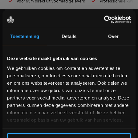
Voor 95% direct uit voorraad geleverd
Professionele kwaliteit
KLANTENSERVICE
Veelgestelde vragen
Toestemming
Details
Over
+31 (0)24 645 1309
info@fitnesskoerier.nl
Bam! 5% korting op je volgende
Deze website maakt gebruik van cookies
bestelling
We gebruiken cookies om content en advertenties te
personaliseren, om functies voor social media te bieden
Schrijf je in voor onze nieuwsbrief om op de hoogte te
en om ons websiteverkeer te analyseren. Ook delen we
blijven over onze nieuwe producten, deals en meer
informatie over uw gebruik van onze site met onze
interessante info. Ontvang 5% korting op je eerstvolgende
partners voor social media, adverteren en analyse. Deze
aankoop! 😀
partners kunnen deze gegevens combineren met andere
informatie die u aan ze heeft verstrekt of die ze hebben
verzameld op basis van uw gebruik van hun services.
Inschrijven