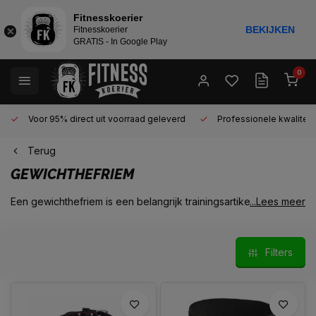
Fitnesskoerier
BEKIJKEN
Fitnesskoerier
GRATIS - In Google Play
0
Voor 95% direct uit voorraad geleverd
Professionele kwaliteit 
Terug
GEWICHTHEFRIEM
Een gewichthefriem is een belangrijk trainingsartikel om te
...Lees meer
hebben in jouw homegym. Lees hier waarom een
gewichthefriem zo belangrijk is en hoe je deze moet
gebruiken.
Filters
In een sportschool was een jongen sit-ups aan het