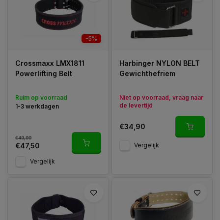
doen…..terwijl hij een gewichthefriem droeg! Deze aanblik
maakte in één klap duidelijk dat veel sporters geen idee
hebben wat de functie van een gewichthefriem is, wanneer je
deze wel moet dragen en waarom je een gewichthefriem moet
-5%
dragen.
Crossmaxx LMX1811
Harbinger NYLON BELT
Powerlifting Belt
Gewichthefriem
Ruim op voorraad
Niet op voorraad, vraag naar
de levertijd
1-3 werkdagen
€34,90
€49,99
Vergelijk
€47,50
Vergelijk