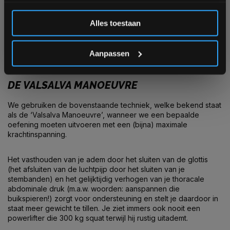
uit de ademen. Hoewel je absoluut moet blijven ademen, is dit
Inschrijven
echter niet de beste methode wanneer je heel veel kracht
Alles toestaan
moet leveren. Wanneer je in het dagelijkse leven een zeer
zwaar voorwerp moet verplaatsen, adem je diep in, til je het
*Verzendkosten vallen buiten de korting
voorwerp terwijl je de adem inhoudt, en adem je pas uit na het
Aanpassen
voltooien van de krachtinspanning.
DE VALSALVA MANOEUVRE
We gebruiken de bovenstaande techniek, welke bekend staat
als de ‘Valsalva Manoeuvre’, wanneer we een bepaalde
oefening moeten uitvoeren met een (bijna) maximale
krachtinspanning.
Het vasthouden van je adem door het sluiten van de glottis
(het afsluiten van de luchtpijp door het sluiten van je
stembanden) en het gelijktijdig verhogen van je thoracale
abdominale druk (m.a.w. woorden: aanspannen die
buikspieren!) zorgt voor ondersteuning en stelt je daardoor in
staat meer gewicht te tillen. Je ziet immers ook nooit een
powerlifter die 300 kg squat terwijl hij rustig uitademt.