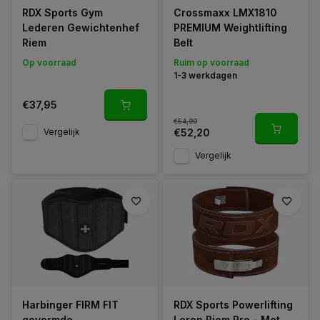
RDX Sports Gym
Crossmaxx LMX1810
Lederen Gewichtenhef
PREMIUM Weightlifting
Riem
Belt
Op voorraad
Ruim op voorraad
1-3 werkdagen
€37,95
€54,99
Vergelijk
€52,20
Vergelijk
Harbinger FIRM FIT
RDX Sports Powerlifting
gevormde
Leren Riem Pro - Met