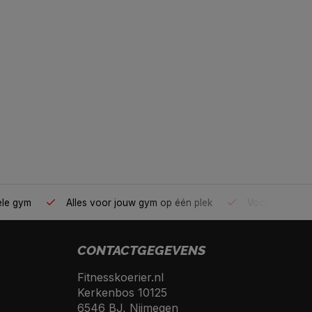
ele gym
Alles voor jouw gym op één plek
Voor 95% direc
CONTACTGEGEVENS
Fitnesskoerier.nl
Kerkenbos 10125
6546 BJ, Nijmegen