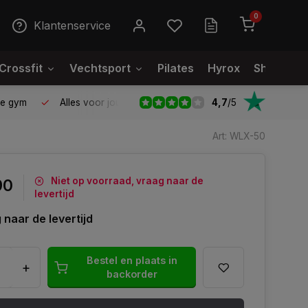
0
Klantenservice
Crossfit
Vechtsport
Pilates
Hyrox
Showroo
4,7
/
5
le gym
Alles voor jouw gym op één plek
Voor 95% direct
Art: WLX-50
Niet op voorraad, vraag naar de
90
levertijd
 naar de levertijd
Bestel en plaats in
+
backorder