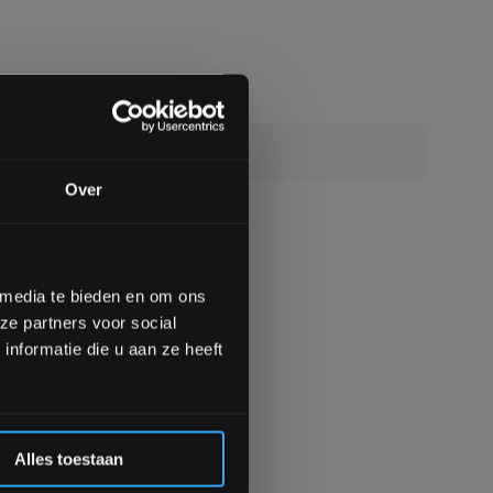
0/10
ws gevonden
gende bestelling
Over
op de hoogte te blijven
meer interessante info.
lgende aankoop! 😀
ling toevoegen
 media te bieden en om ons
ze partners voor social
Inschrijven
nformatie die u aan ze heeft
 de korting
Alles toestaan