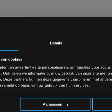
REVIEWS
 Squat als Bench oefeningen.
Geen revie
ench Rack
ook eenvoudig te
Bam! 5% korting op je vol
deze rack wel over een
Details
Schrijf je in voor onze nieuwsbrief om 
 van cookies
over onze nieuwe producten, deals en 
Ontvang 5% korting op je eerstvo
Je beoorde
ent en advertenties te personaliseren, om functies voor social
. Ook delen we informatie over uw gebruik van onze site met on
e. Deze partners kunnen deze gegevens combineren met andere i
x1.5mm, stabilisatoren voor
erzameld op basis van uw gebruik van hun services.
*Verzendkosten vallen buiten
Aanpassen