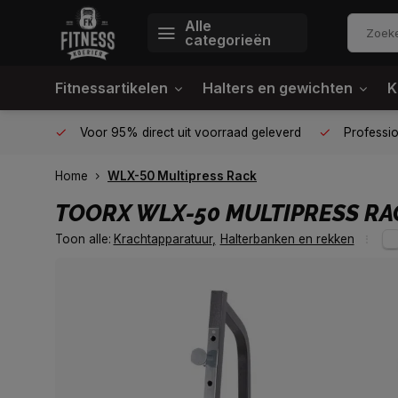
Alle
categorieën
Fitnessartikelen
Halters en gewichten
K
én plek
Voor 95% direct uit voorraad geleverd
Profession
Home
WLX-50 Multipress Rack
TOORX
WLX-50 MULTIPRESS RA
Toon alle:
Krachtapparatuur
,
Halterbanken en rekken