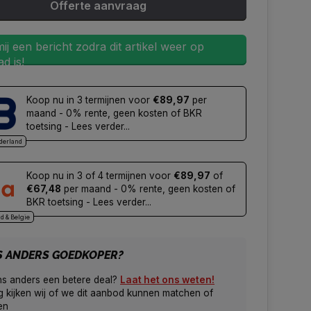
Offerte aanvraag
ij een bericht zodra dit artikel weer op
d is!
Koop nu in 3 termijnen voor
€89,97
per
maand - 0% rente, geen kosten of BKR
toetsing - Lees verder...
derland
Koop nu in 3 of 4 termijnen voor
€89,97
of
€67,48
per maand - 0% rente, geen kosten of
BKR toetsing - Lees verder...
d & Belgie
S ANDERS GOEDKOPER?
ns anders een betere deal?
Laat het ons weten!
 kijken wij of we dit aanbod kunnen matchen of
en