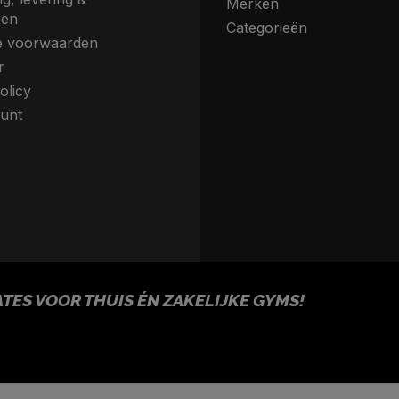
Merken
ren
Categorieën
 voorwaarden
r
olicy
unt
ES VOOR THUIS ÉN ZAKELIJKE GYMS!