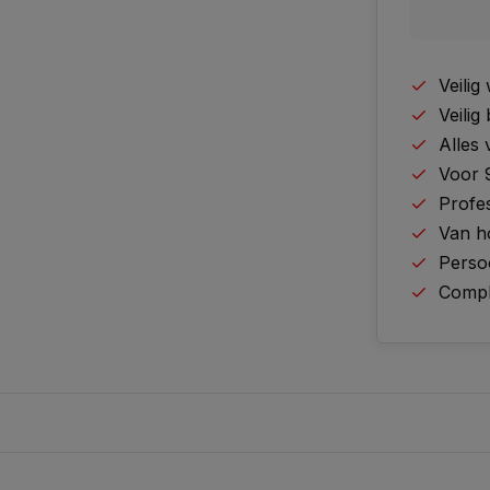
Veili
Veilig
Alles
Voor 
Profes
Van h
Perso
Comple