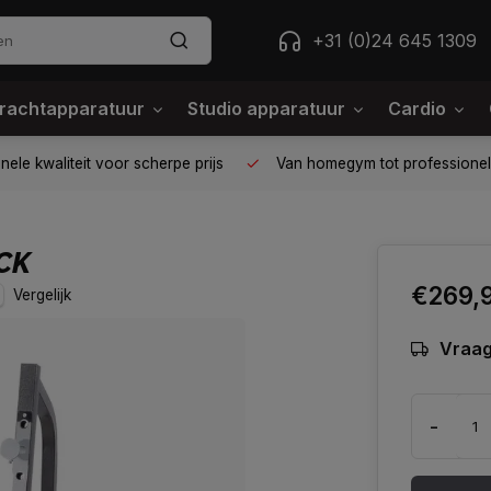
+31 (0)24 645 1309
rachtapparatuur
Studio apparatuur
Cardio
ele kwaliteit voor scherpe prijs
Van homegym tot professione
CK
€269,
Vergelijk
Vraag
-