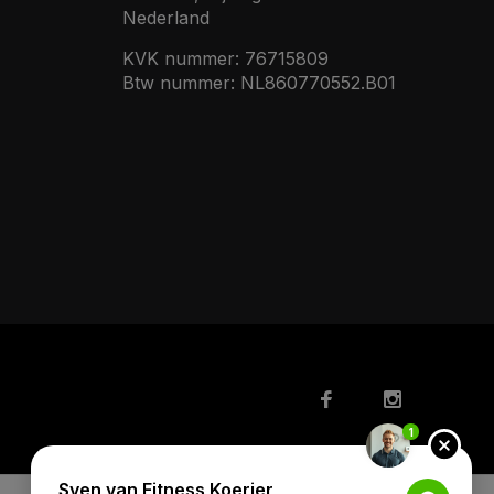
Nederland
KVK nummer: 76715809
Btw nummer: NL860770552.B01
1
Sven van Fitness Koerier