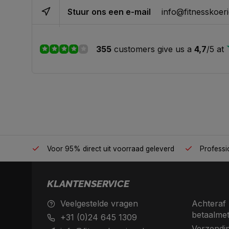
Stuur ons een e-mail
info@fitnesskoeri
355
customers give us a
4,7
/
5
at
én plek
Voor 95% direct uit voorraad geleverd
Professio
KLANTENSERVICE
Veelgestelde vragen
Achteraf 
betaalme
+31 (0)24 645 1309
Verzendin