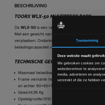
BESCHRIJVING
TOORX WLX-50 MULTIPRESS RACK
De
WLX-50
is een rack die zowel geschikt is voor
Met een gewicht van 36 kg is de
WLX-50 Squat/B
verplaatsen. Ondanks het lichte gewicht beschikt 
Toestemming
belastingscapaciteit van 250 kg!
Deze website maakt gebruik
TECHNISCHE GEGEVENS
We gebruiken cookies om cont
websiteverkeer te analyseren
Maximaal belastbaar gewicht:250 Kg
media, adverteren en analys
Frame vierkante heavy-duty stalen buizen 50x50
verstrekt of die ze hebben v
en achter 60x60x1.5mm
Gewicht:36 Kg
Opstelgrootte:1010 x 800 x 1727 mm