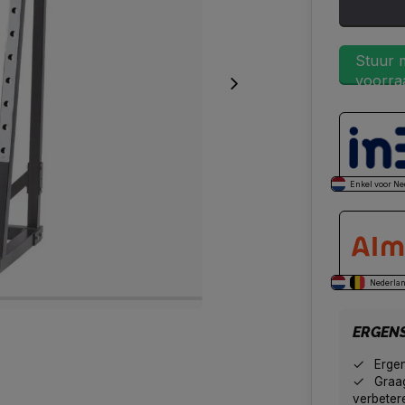
Stuur m
voorraa
Enkel voor Ne
Nederlan
ERGEN
Erge
Graag
verbeter