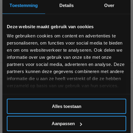
Toestemming
Details
Over
Veilig betalen met een grote keuze aan betaalopties
Alles voor jouw gym op één plek
Voor 95% direct uit voorraad geleverd
Bam! 5% korting op je volgende
Deze website maakt gebruik van cookies
Professionele kwaliteit voor scherpe prijs
bestelling
Van homegym tot professionele gym
We gebruiken cookies om content en advertenties te
Persoonlijk en deskundig advies op maat
personaliseren, om functies voor social media te bieden
Schrijf je in voor onze nieuwsbrief om op de hoogte te
Complete gym inrichting mogelijk
en om ons websiteverkeer te analyseren. Ook delen we
blijven over onze nieuwe producten, deals en meer
informatie over uw gebruik van onze site met onze
interessante info. Ontvang 5% korting op je eerstvolgende
partners voor social media, adverteren en analyse. Deze
aankoop! 😀
BESCHRIJVING
partners kunnen deze gegevens combineren met andere
informatie die u aan ze heeft verstrekt of die ze hebben
verzameld op basis van uw gebruik van hun services.
KUNNEN WE HELPEN?
Inschrijven
Alles toestaan
+31 (0)24 645 1309
*Verzendkosten vallen buiten de korting
Aanpassen