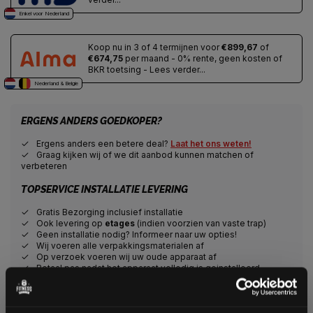
Enkel voor Nederland
Koop nu in 3 of 4 termijnen voor
€899,67
of
€674,75
per maand - 0% rente, geen kosten of
BKR toetsing - Lees verder...
Nederland & Belgie
ERGENS ANDERS GOEDKOPER?
Ergens anders een betere deal?
Laat het ons weten!
Graag kijken wij of we dit aanbod kunnen matchen of
verbeteren
TOPSERVICE INSTALLATIE LEVERING
Gratis Bezorging inclusief installatie
Ook levering op
etages
(indien voorzien van vaste trap)
Geen installatie nodig? Informeer naar uw opties!
Wij voeren alle verpakkingsmaterialen af
Op verzoek voeren wij uw oude apparaat af
Betaal pas nadat het apparaat volledig is geinstalleerd
Veilig winkelen met het webshop keurmerk