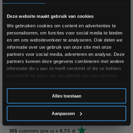
Voor 95% direct uit voorraad geleverd
Professionele kwaliteit voor scherpe prijs
Bam! 5% korting op je volgende
Van homegym tot professionele gym
Deze website maakt gebruik van cookies
bestelling
Persoonlijk en deskundig advies op maat
We gebruiken cookies om content en advertenties te
Complete gym inrichting mogelijk
personaliseren, om functies voor social media te bieden
Schrijf je in voor onze nieuwsbrief om op de hoogte te
en om ons websiteverkeer te analyseren. Ook delen we
blijven over onze nieuwe producten, deals en meer
informatie over uw gebruik van onze site met onze
interessante info. Ontvang 5% korting op je eerstvolgende
BESCHRIJVING
partners voor social media, adverteren en analyse. Deze
aankoop! 😀
partners kunnen deze gegevens combineren met andere
informatie die u aan ze heeft verstrekt of die ze hebben
verzameld op basis van uw gebruik van hun services.
KUNNEN WE HELPEN?
Inschrijven
+31 (0)24 645 1309
Alles toestaan
*Verzendkosten vallen buiten de korting
Aanpassen
355
customers give us a
4,7
/
5
at