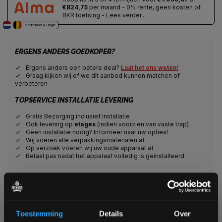
€824,75
per maand - 0% rente, geen kosten of
BKR toetsing - Lees verder...
Nederland & Belgie
ERGENS ANDERS GOEDKOPER?
Ergens anders een betere deal?
Laat het ons weten!
Graag kijken wij of we dit aanbod kunnen matchen of
verbeteren
TOPSERVICE INSTALLATIE LEVERING
Gratis Bezorging inclusief installatie
Ook levering op
etages
(indien voorzien van vaste trap)
Geen installatie nodig? Informeer naar uw opties!
Wij voeren alle verpakkingsmaterialen af
Op verzoek voeren wij uw oude apparaat af
Betaal pas nadat het apparaat volledig is geinstalleerd
Veilig winkelen met het webshop keurmerk
Veilig betalen met een grote keuze aan betaalopties
Alles voor jouw gym op één plek
Toestemming
Details
Over