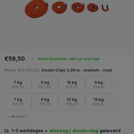
€59,50
Direct leverbaar, ruim op voorraad
MAAK EEN KEUZE:
Slastix Clips 3,05 m - medium - rood
7 kg
9 kg
15 kg
5 kg
€19,75
€22,95
€23,75
€14,40
7 kg
9 kg
12 kg
15 kg
€20,10
€21,20
€25,20
€24,20
+ 48 meer
=
dinsdag / donderdag
geleverd
1-3 werkdagen