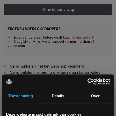
Offerte aanvraag
ERGENS ANDERS GOEDKOPER?
Ergens anders een betere deal?
Laat het ons weten!
Graag kijken wij of we dit aanbod kunnen matchen of
verbeteren
Veilig winkelen met het webshop keurmerk
Veilig betalen met een grote keuze aan betaalopties
Alles voor jouw gym op één plek
Voor 95% direct uit voorraad geleverd
Professionele kwaliteit voor scherpe prijs
Toestemming
Details
Over
Van homegym tot professionele gym
Persoonlijk en deskundig advies op maat
Complete gym inrichting mogelijk
Bam! 5% korting op je volgende
Deze website maakt gebruik van cookies