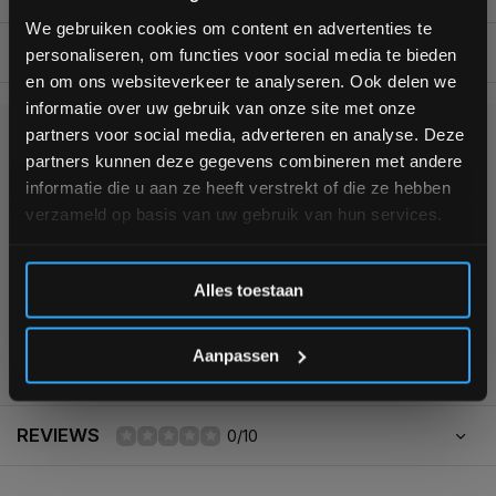
bestelling
We gebruiken cookies om content en advertenties te
BESCHRIJVING
personaliseren, om functies voor social media te bieden
Schrijf je in voor onze nieuwsbrief om op de hoogte te
en om ons websiteverkeer te analyseren. Ook delen we
blijven over onze nieuwe producten, deals en meer
informatie over uw gebruik van onze site met onze
interessante info. Ontvang 5% korting op je eerstvolgende
partners voor social media, adverteren en analyse. Deze
aankoop! 😀
KUNNEN WE HELPEN?
partners kunnen deze gegevens combineren met andere
informatie die u aan ze heeft verstrekt of die ze hebben
verzameld op basis van uw gebruik van hun services.
+31 (0)24 645 1309
Inschrijven
Alles toestaan
*Verzendkosten vallen buiten de korting
355
customers give us a
4,7
/
5
at
Aanpassen
REVIEWS
0/10