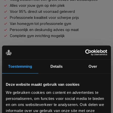
Alles voor jouw gym op één plek
Voor 95% direct uit voorraad geleverd
Professionele kwaliteit voor scherpe prijs
Van homegym tot professionele gym
Persoonlijk en deskundig advies op maat
Complete gym inrichting mogelijk
BESCHRIJVING
Toestemming
Details
Over
KUNNEN WE HELPEN?
Bam! 5% korting op je volgende
Deze website maakt gebruik van cookies
bestelling
+31 (0)24 645 1309
We gebruiken cookies om content en advertenties te
personaliseren, om functies voor social media te bieden
Schrijf je in voor onze nieuwsbrief om op de hoogte te
en om ons websiteverkeer te analyseren. Ook delen we
blijven over onze nieuwe producten, deals en meer
informatie over uw gebruik van onze site met onze
interessante info. Ontvang 5% korting op je eerstvolgende