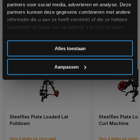
partners voor social media, adverteren en analyse. Deze
aankoop! 😀
355
customers give us a
4,7
/
5
at
partners kunnen deze gegevens combineren met andere
informatie die u aan ze heeft verstrekt of die ze hebben
verzameld op basis van uw gebruik van hun services.
REVIEWS
0/10
Inschrijven
Alles toestaan
GERELATEERDE PRODUCTEN
*Verzendkosten vallen buiten de korting
Aanpassen
Steelflex Plate Loaded Lat
Steelflex Plate L
Pulldown
Curl Machine
Nog 4 stuks op voorraad
Nog 4 stuks op voorr