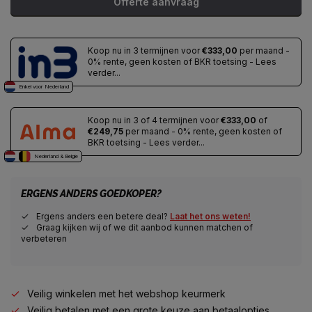
Offerte aanvraag
Koop nu in 3 termijnen voor
€333,00
per maand -
0% rente, geen kosten of BKR toetsing - Lees
verder...
Enkel voor Nederland
Koop nu in 3 of 4 termijnen voor
€333,00
of
€249,75
per maand - 0% rente, geen kosten of
BKR toetsing - Lees verder...
Nederland & Belgie
ERGENS ANDERS GOEDKOPER?
Ergens anders een betere deal?
Laat het ons weten!
Graag kijken wij of we dit aanbod kunnen matchen of
verbeteren
Veilig winkelen met het webshop keurmerk
Veilig betalen met een grote keuze aan betaalopties