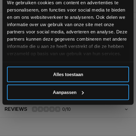
We gebruiken cookies om content en advertenties te
BESCHRIJVING
personaliseren, om functies voor social media te bieden
Schrijf je in voor onze nieuwsbrief om op de hoogte te
en om ons websiteverkeer te analyseren. Ook delen we
blijven over onze nieuwe producten, deals en meer
informatie over uw gebruik van onze site met onze
interessante info. Ontvang 5% korting op je eerstvolgende
KUNNEN WE HELPEN?
partners voor social media, adverteren en analyse. Deze
aankoop! 😀
partners kunnen deze gegevens combineren met andere
informatie die u aan ze heeft verstrekt of die ze hebben
+31 (0)24 645 1309
verzameld op basis van uw gebruik van hun services.
Inschrijven
Alles toestaan
*Verzendkosten vallen buiten de korting
355
customers give us a
4,7
/
5
at
Aanpassen
REVIEWS
0/10