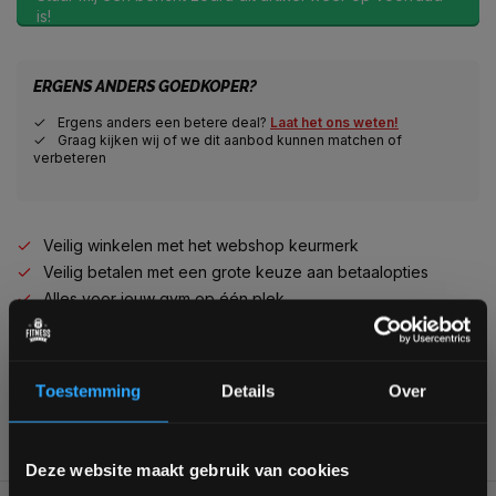
is!
ERGENS ANDERS GOEDKOPER?
Ergens anders een betere deal?
Laat het ons weten!
Graag kijken wij of we dit aanbod kunnen matchen of
verbeteren
Veilig winkelen met het webshop keurmerk
Veilig betalen met een grote keuze aan betaalopties
Alles voor jouw gym op één plek
Voor 95% direct uit voorraad geleverd
Professionele kwaliteit voor scherpe prijs
Van homegym tot professionele gym
Toestemming
Details
Over
Persoonlijk en deskundig advies op maat
Complete gym inrichting mogelijk
Bam! 5% korting op je volgende
Deze website maakt gebruik van cookies
bestelling