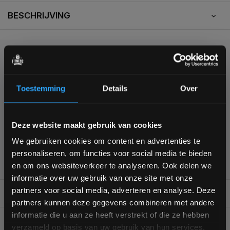
BESCHRIJVING
KUNNEN WE HELPEN?
Toestemming
Details
Over
+31 (0)24 645 1309
Bam! 5% korting op je volgende
Deze website maakt gebruik van cookies
bestelling
We gebruiken cookies om content en advertenties te
personaliseren, om functies voor social media te bieden
355
customers give us a
4,7
/
5
at
Schrijf je in voor onze nieuwsbrief om op de hoogte te
en om ons websiteverkeer te analyseren. Ook delen we
blijven over onze nieuwe producten, deals en meer
informatie over uw gebruik van onze site met onze
interessante info. Ontvang 5% korting op je eerstvolgende
partners voor social media, adverteren en analyse. Deze
aankoop! 😀
REVIEWS
8/10
partners kunnen deze gegevens combineren met andere
informatie die u aan ze heeft verstrekt of die ze hebben
GERELATEERDE PRODUCTEN
verzameld op basis van uw gebruik van hun services.