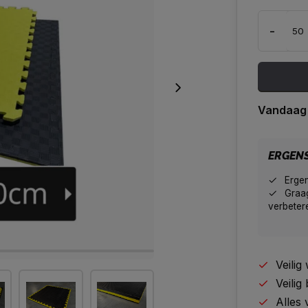
-
Vandaag
ERGEN
Erge
Graag
verbeter
Veili
Veilig
Alles