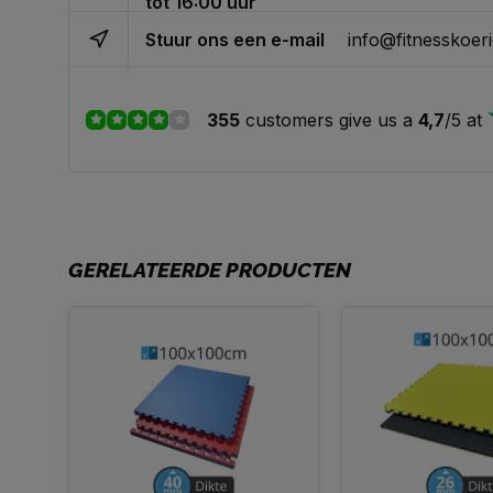
tot 16:00 uur
Stuur ons een e-mail
info@fitnesskoeri
355
customers give us a
4,7
/
5
at
GERELATEERDE PRODUCTEN