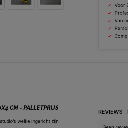
Voor 
Profes
Van h
Perso
Comple
X4 CM - PALLETPRIJS
REVIEWS
studio’s welke ingericht zijn
Geen revie