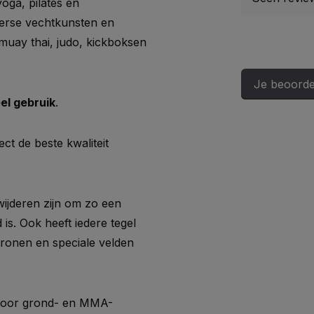
oga, pilates en
iverse vechtkunsten en
 muay thai, judo, kickboksen
Je beoorde
el gebruik
.
t de beste kwaliteit
wijderen zijn om zo een
s. Ook heeft iedere tegel
ronen en speciale velden
indoor grond- en MMA-