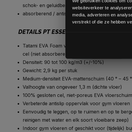
We gebruiken cookies om cont
schok- en geluidbestendig
websiteverkeer te analyseren
absorberend / antislip.
media, adverteren en analys
verstrekt of die ze hebben v
DETAILS PT ESSENTIALS TATAMI MATTEN
Tatami EVA Foam vloermatten zijn gemaakt van 
cel (niet absorberend) EVA-schuim, dat antibacter
Densiteit: 90 tot 100 kg/m3 (+/-10%)
Gewicht: 2,9 kg per stuk
Medium-densiteit EVA-mattenschuim (40 ° – 45 °
Valhoogte van ongeveer 1,3 m (dichte vloer)
100% gesloten cel, niet-poreus EVA vloerschui
Verbeterde antislip oppervlak voor gym vloeren
Eenvoudig te leggen, op te ruimen en op te ber
reinigen met water en elk soort vloeibare zeep)
Indoor gym vloeren of geschikt voor (tijdelijk) bu