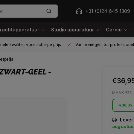
+31 (0)24 645 1309
rachtapparatuur
Studio apparatuur
Cardio
ele kwaliteit voor scherpe prijs
Van homegym tot professione
etprijs
 ZWART-GEEL -
€36,9
MAAK EEN
€36,95
Lever
augustus