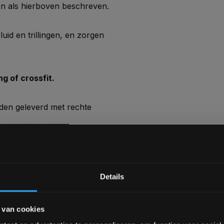
en als hierboven beschreven.
luid en trillingen, en zorgen
g of crossfit.
den geleverd met rechte
Bam! 5% korting op je vol
Details
Schrijf je in voor onze nieuwsbrief om 
 van cookies
over onze nieuwe producten, deals en 
t voor indoor gebruik /
Ontvang 5% korting op je eerstvo