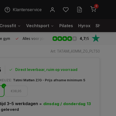
0
Klantenservice
Crossfit
Vechtsport
Pilates
Hyrox
Showroo
4,7
/
5
le gym
Alles voor jouw gym op één plek
Voor 95% direct
Art: TATAMI_40MM_ZG_PLT50
5
Direct leverbaar, ruim op voorraad
 KEUZE:
Tatmi Matten Z/G - Prijs afname minimum 5
€38,95
tijd 3–5 werkdagen
=
dinsdag / donderdag 13
geleverd