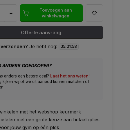
Toevoegen aan
+
winkelwagen
Offerte aanvraag
 verzonden?
Je hebt nog:
05
:
01
:
57
S ANDERS GOEDKOPER?
ns anders een betere deal?
Laat het ons weten!
 kijken wij of we dit aanbod kunnen matchen of
en
g winkelen met het webshop keurmerk
 betalen met een grote keuze aan betaalopties
 voor jouw gym op één plek