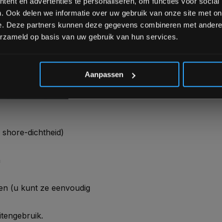
ent en advertenties te personaliseren, om functies voor social
. Ook delen we informatie over uw gebruik van onze site met on
e. Deze partners kunnen deze gegevens combineren met andere i
erzameld op basis van uw gebruik van hun services.
:
*Verzendkosten vallen buiten
Aanpassen
een hoogwaardig, gesloten
ieel en 100% niet-toxisch is.
 shore-dichtheid)
m
gen (u kunt ze eenvoudig
itengebruik.