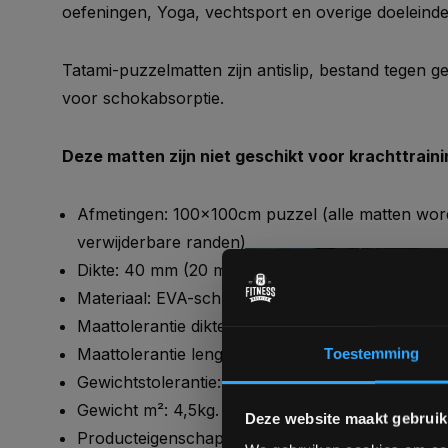
oefeningen, Yoga, vechtsport en overige doeleind
Tatami-puzzelmatten zijn antislip, bestand tegen ge
voor schokabsorptie.
Deze matten zijn niet geschikt voor krachttrainin
Afmetingen: 100x100cm puzzel (alle matten wor
verwijderbare randen)
Dikte: 40 mm (20 mm Kleur 1 & 20 mm Kleur 2)
Materiaal: EVA-schuim
Maattolerantie dikte: +/- 8%
Maattolerantie lengte-breedte: +/- 2%
Toestemming
Gewichtstolerantie: +/- 8%
Gewicht m²: 4,5kg.
Deze website maakt gebruik
Producteigenschappen: Waterbestendig / geschik