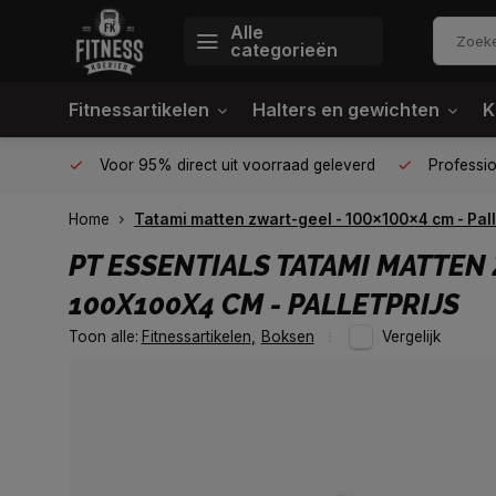
Alle
categorieën
Fitnessartikelen
Halters en gewichten
K
én plek
Voor 95% direct uit voorraad geleverd
Profession
Home
Tatami matten zwart-geel - 100x100x4 cm - Pall
PT ESSENTIALS
TATAMI MATTEN
100X100X4 CM - PALLETPRIJS
Toon alle:
Fitnessartikelen
,
Boksen
Vergelijk