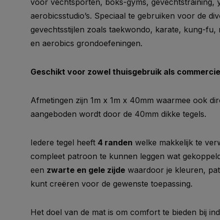
voor vechtsporten, boks-gyms, gevechtstraining, y
aerobicsstudio’s. Speciaal te gebruiken voor de d
gevechtsstijlen zoals taekwondo, karate, kung-fu,
en aerobics grondoefeningen.
Geschikt voor zowel thuisgebruik als commercie
Afmetingen zijn 1m x 1m x 40mm waarmee ook direc
aangeboden wordt door de 40mm dikke tegels.
Iedere tegel heeft
4 randen
welke makkelijk te ver
compleet patroon te kunnen leggen wat gekoppeld i
een
zwarte en gele zijde
waardoor je kleuren, pat
kunt creëren voor de gewenste toepassing.
Het doel van de mat is om comfort te bieden bij 