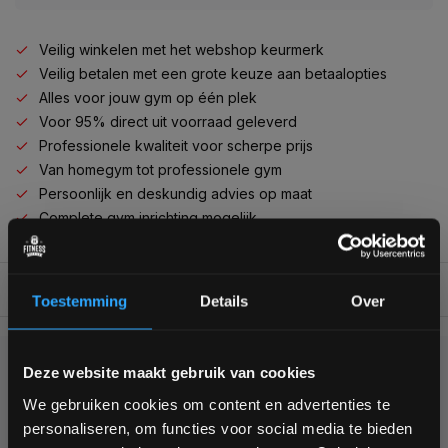
Veilig winkelen met het webshop keurmerk
Veilig betalen met een grote keuze aan betaalopties
Alles voor jouw gym op één plek
Voor 95% direct uit voorraad geleverd
Professionele kwaliteit voor scherpe prijs
Van homegym tot professionele gym
Persoonlijk en deskundig advies op maat
Complete gym inrichting mogelijk
BESCHRIJVING
Toestemming
Details
Over
Bam! 5% korting op je volgende
Deze website maakt gebruik van cookies
KUNNEN WE HELPEN?
bestelling
We gebruiken cookies om content en advertenties te
personaliseren, om functies voor social media te bieden
+31 (0)24 645 1309
Schrijf je in voor onze nieuwsbrief om op de hoogte te