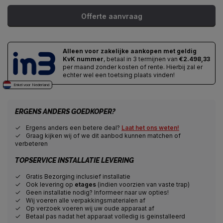
Offerte aanvraag
Alleen voor zakelijke aankopen met geldig
KvK nummer
, betaal in 3 termijnen van
€2.498,33
per maand zonder kosten of rente. Hierbij zal er
echter wel een toetsing plaats vinden!
Enkel voor Nederland
ERGENS ANDERS GOEDKOPER?
Ergens anders een betere deal?
Laat het ons weten!
Graag kijken wij of we dit aanbod kunnen matchen of
verbeteren
TOPSERVICE INSTALLATIE LEVERING
Gratis Bezorging inclusief installatie
Ook levering op
etages
(indien voorzien van vaste trap)
Geen installatie nodig? Informeer naar uw opties!
Wij voeren alle verpakkingsmaterialen af
Op verzoek voeren wij uw oude apparaat af
Betaal pas nadat het apparaat volledig is geinstalleerd