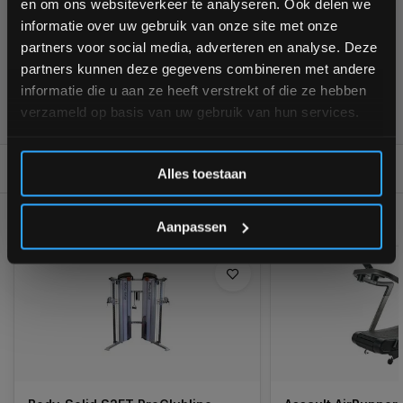
en om ons websiteverkeer te analyseren. Ook delen we
blijven over onze nieuwe producten, deals en meer
informatie over uw gebruik van onze site met onze
interessante info. Ontvang 5% korting op je eerstvolgende
partners voor social media, adverteren en analyse. Deze
aankoop! 😀
partners kunnen deze gegevens combineren met andere
informatie die u aan ze heeft verstrekt of die ze hebben
355
customers give us a
4,7
/
5
at
verzameld op basis van uw gebruik van hun services.
Inschrijven
REVIEWS
0/10
Alles toestaan
*Verzendkosten vallen buiten de korting
GERELATEERDE PRODUCTEN
Aanpassen