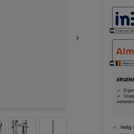
Enkel voor Ne
Nederlan
ERGEN
Erge
Graag
verbeter
Veili