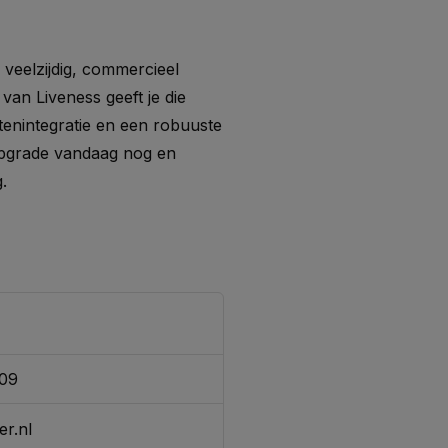
veelzijdig, commercieel
van Liveness geeft je die
tenintegratie en een robuuste
Upgrade vandaag nog en
.
309
er.nl