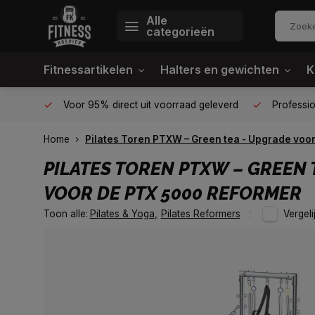
Alle
categorieën
Fitnessartikelen
Halters en gewichten
K
én plek
Voor 95% direct uit voorraad geleverd
Profession
Home
Pilates Toren PTXW – Green tea - Upgrade voo
PILATES TOREN PTXW – GREEN 
VOOR DE PTX 5000 REFORMER
Toon alle:
Pilates & Yoga
,
Pilates Reformers
Vergeli