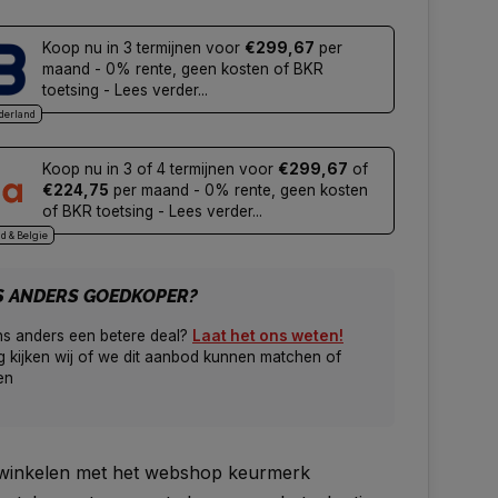
Koop nu in 3 termijnen voor
€299,67
per
maand - 0% rente, geen kosten of BKR
toetsing - Lees verder...
derland
Koop nu in 3 of 4 termijnen voor
€299,67
of
€224,75
per maand - 0% rente, geen kosten
of BKR toetsing - Lees verder...
d & Belgie
S ANDERS GOEDKOPER?
ns anders een betere deal?
Laat het ons weten!
 kijken wij of we dit aanbod kunnen matchen of
en
g winkelen met het webshop keurmerk