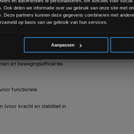
ent en advertenties te personaliseren, om functies voor social
. Ook delen we informatie over uw gebruik van onze site met on
g aan de Reformer voor
e. Deze partners kunnen deze gegevens combineren met andere i
erzameld op basis van uw gebruik van hun services.
*Verzendkosten vallen buiten
S
Aanpassen
elen, niet alleen
onen en bewegingsefficiëntie
(voor functionele
 (voor kracht en stabiliteit in