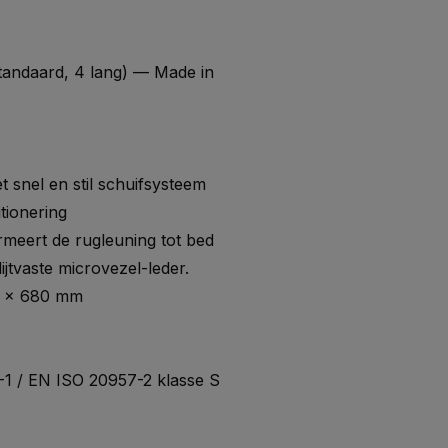
tandaard, 4 lang) — Made in
 snel en stil schuifsysteem
tionering
rmeert de rugleuning tot bed
ijtvaste microvezel-leder.
16 × 680 mm
1 / EN ISO 20957-2 klasse S