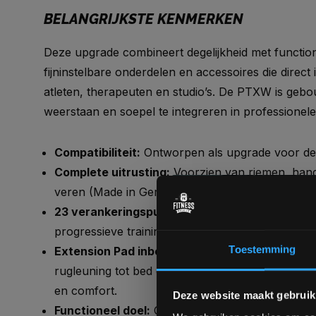
BELANGRIJKSTE KENMERKEN
Deze upgrade combineert degelijkheid met functional
fijninstelbare onderdelen en accessoires die direc
atleten, therapeuten en studio’s. De PTXW is gebo
weerstaan en soepel te integreren in professionel
Compatibiliteit:
Ontworpen als upgrade voor d
Complete uitrusting:
Voorzien van riemen, hand
veren (Made in Germany) voor betrouwbare, con
23 verankeringspunten:
Oneindige variatie in 
progressieve training.
Toestemming
Extension Pad inbegrepen:
Vergroot het opperv
rugleuning tot bed en vergrendelt de carriage v
en comfort.
Deze website maakt gebruik
Functioneel doel:
Combineert kracht, flexibilitei