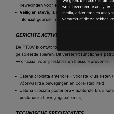
We gebruiken cookies om cont
bewegingen voor efficiëntere workouts.
websiteverkeer te analyseren
Veilig en stevig:
Eenvoudige, veilige bevestigin
media, adverteren en analys
verstrekt of die ze hebben v
intensief gebruik in studio’s en sportscholen.
GERICHTE ACTIVERING VAN SPIERKETEN
De PTXW is ontworpen om hele spierketens te prikk
geïsoleerde spieren. Dit versterkt functionele patr
— cruciaal voor prestaties en blessurepreventie.
Catena crociata anteriore – voorste kruis keten 
vóórwaartse bewegingen en core-stabiliteit)
Catena crociata posteriore – achterste kruis keten
posterieure bewegingspatronen)
TECHNISCHE SPECIFICATIES