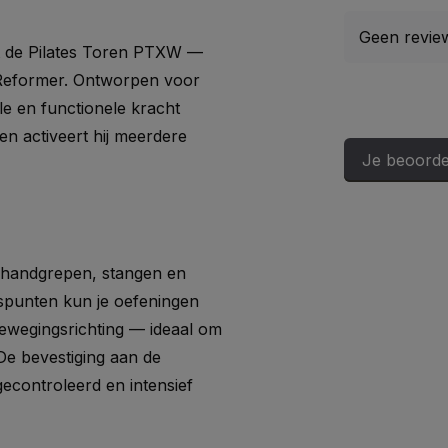
Geen revie
et de Pilates Toren PTXW —
Reformer. Ontworpen voor
le en functionele kracht
en activeert hij meerdere
Je beoorde
, handgrepen, stangen en
spunten kun je oefeningen
bewegingsrichting — ideaal om
. De bevestiging aan de
gecontroleerd en intensief