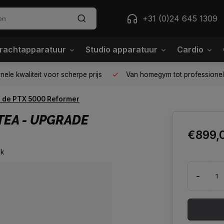
+31 (0)24 645 1309
rachtapparatuur
Studio apparatuur
Cardio
ele kwaliteit voor scherpe prijs
Van homegym tot professione
r de PTX 5000 Reformer
TEA - UPGRADE
€899,
jk
-