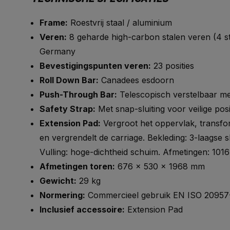
Frame:
Roestvrij staal / aluminium
Veren:
8 geharde high-carbon stalen veren (4 s
Germany
Bevestigingspunten veren:
23 posities
Roll Down Bar:
Canadees esdoorn
Push-Through Bar:
Telescopisch verstelbaar met
Safety Strap:
Met snap-sluiting voor veilige posi
Extension Pad:
Vergroot het oppervlak, transfo
en vergrendelt de carriage. Bekleding: 3-laagse sl
Vulling: hoge-dichtheid schuim. Afmetingen: 10
Afmetingen toren:
676 × 530 × 1968 mm
Gewicht:
29 kg
Normering:
Commercieel gebruik EN ISO 20957-
Inclusief accessoire:
Extension Pad