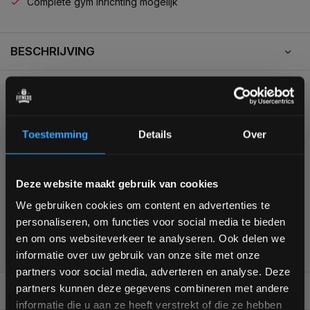
Complete gym inrichting mogelijk
BESCHRIJVING
KUNNEN WE HELPEN?
Toestemming
Details
Over
+31 (0)24 645 1309
Bam! 5% korting op je volgende
Deze website maakt gebruik van cookies
bestelling
We gebruiken cookies om content en advertenties te
personaliseren, om functies voor social media te bieden
Schrijf je in voor onze nieuwsbrief om op de hoogte te
en om ons websiteverkeer te analyseren. Ook delen we
355
customers give us a
4,7
/
5
at
blijven over onze nieuwe producten, deals en meer
informatie over uw gebruik van onze site met onze
interessante info. Ontvang 5% korting op je eerstvolgende
partners voor social media, adverteren en analyse. Deze
aankoop! 😀
partners kunnen deze gegevens combineren met andere
REVIEWS
0/10
informatie die u aan ze heeft verstrekt of die ze hebben