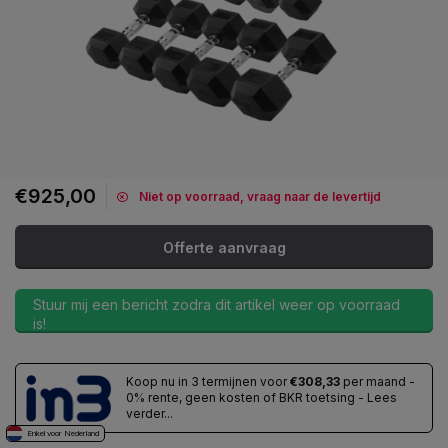
€925,00
Niet op voorraad, vraag naar de levertijd
Offerte aanvraag
Stuur mij een bericht zodra dit artikel weer op voorraad
is!
Koop nu in 3 termijnen voor
€308,33
per maand -
0% rente, geen kosten of BKR toetsing - Lees
verder...
Enkel voor Nederland