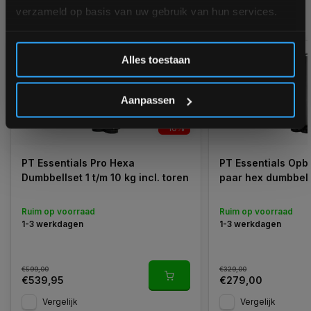
verzameld op basis van uw gebruik van hun services.
GERELATEERDE PRODUCTEN
Inschrijven
Alles toestaan
*Verzendkosten vallen buiten de korting
Aanpassen
-10%
PT Essentials Pro Hexa
PT Essentials Opb
Dumbbellset 1 t/m 10 kg incl. toren
paar hex dumbbells
Ruim op voorraad
Ruim op voorraad
1-3 werkdagen
1-3 werkdagen
€599,00
€329,00
€539,95
€279,00
Vergelijk
Vergelijk