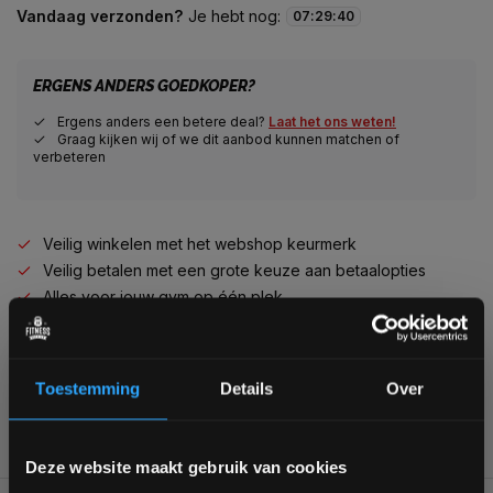
Vandaag verzonden?
Je hebt nog:
07
:
29
:
39
ERGENS ANDERS GOEDKOPER?
Ergens anders een betere deal?
Laat het ons weten!
Graag kijken wij of we dit aanbod kunnen matchen of
verbeteren
Veilig winkelen met het webshop keurmerk
Veilig betalen met een grote keuze aan betaalopties
Alles voor jouw gym op één plek
Voor 95% direct uit voorraad geleverd
Professionele kwaliteit voor scherpe prijs
Van homegym tot professionele gym
Toestemming
Details
Over
Persoonlijk en deskundig advies op maat
Complete gym inrichting mogelijk
Bam! 5% korting op je volgende
Deze website maakt gebruik van cookies
bestelling