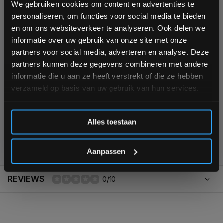
We gebruiken cookies om content en advertenties te
BESCHRIJVING
personaliseren, om functies voor social media te bieden
Schrijf je in voor onze nieuwsbrief om op de hoogte te
en om ons websiteverkeer te analyseren. Ook delen we
blijven over onze nieuwe producten, deals en meer
informatie over uw gebruik van onze site met onze
interessante info. Ontvang 5% korting op je eerstvolgende
KUNNEN WE HELPEN?
partners voor social media, adverteren en analyse. Deze
aankoop! 😀
partners kunnen deze gegevens combineren met andere
informatie die u aan ze heeft verstrekt of die ze hebben
+31 (0)24 645 1309
verzameld op basis van uw gebruik van hun services.
Inschrijven
Alles toestaan
*Verzendkosten vallen buiten de korting
355
customers give us a
4,7
/
5
at
Aanpassen
REVIEWS
0/10