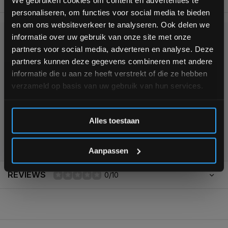
personaliseren, om functies voor social media te bieden
Schrijf je in voor onze nieuwsbrief om op de hoogte te
en om ons websiteverkeer te analyseren. Ook delen we
blijven over onze nieuwe producten, deals en meer
informatie over uw gebruik van onze site met onze
interessante info. Ontvang 5% korting op je eerstvolgende
KUNNEN WE HELPEN?
partners voor social media, adverteren en analyse. Deze
aankoop! 😀
partners kunnen deze gegevens combineren met andere
+31 (0)24 645 1309
informatie die u aan ze heeft verstrekt of die ze hebben
verzameld op basis van uw gebruik van hun services.
Inschrijven
Alles toestaan
355
customers give us a
4,7
/
5
at
*Verzendkosten vallen buiten de korting
Aanpassen
REVIEWS
0/10