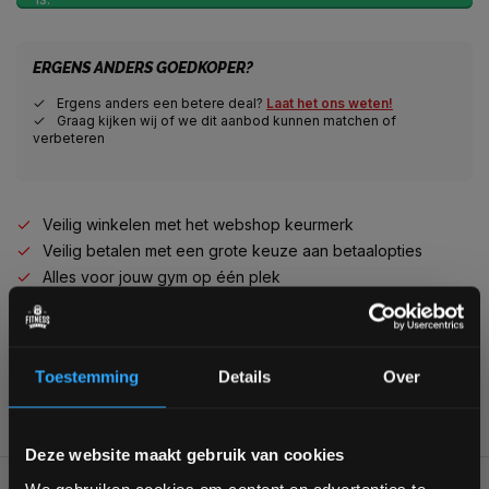
ERGENS ANDERS GOEDKOPER?
Ergens anders een betere deal?
Laat het ons weten!
Graag kijken wij of we dit aanbod kunnen matchen of
verbeteren
Veilig winkelen met het webshop keurmerk
Veilig betalen met een grote keuze aan betaalopties
Alles voor jouw gym op één plek
Voor 95% direct uit voorraad geleverd
Professionele kwaliteit voor scherpe prijs
Van homegym tot professionele gym
Toestemming
Details
Over
Persoonlijk en deskundig advies op maat
Complete gym inrichting mogelijk
Bam! 5% korting op je volgende
Deze website maakt gebruik van cookies
bestelling
BESCHRIJVING
We gebruiken cookies om content en advertenties te