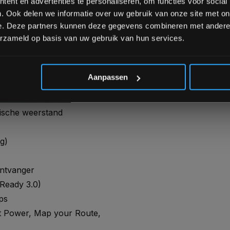
ent en advertenties te personaliseren, om functies voor social
3.0 technologie, kunt u uw
. Ook delen we informatie over uw gebruik van onze site met on
e. Deze partners kunnen deze gegevens combineren met andere i
en aan interactieve sessies.
erzameld op basis van uw gebruik van hun services.
et uw hartslag met contact
vens tijdens uw workout.
*Verzendkosten vallen buiten
Aanpassen
ische weerstand
g)
ontvanger
Ready 3.0)
ps
t Power, Map your Route,