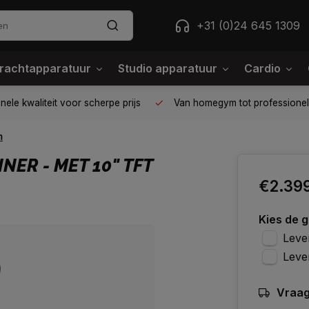
+31 (0)24 645 1309
rachtapparatuur
Studio apparatuur
Cardio
ele kwaliteit voor scherpe prijs
Van homegym tot professione
m
NER - MET 10" TFT
€2.39
Kies de 
Lever
Leve
Vraag