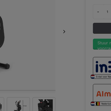
-
Stuur m
voorraa
Enkel voor Ne
Nederlan