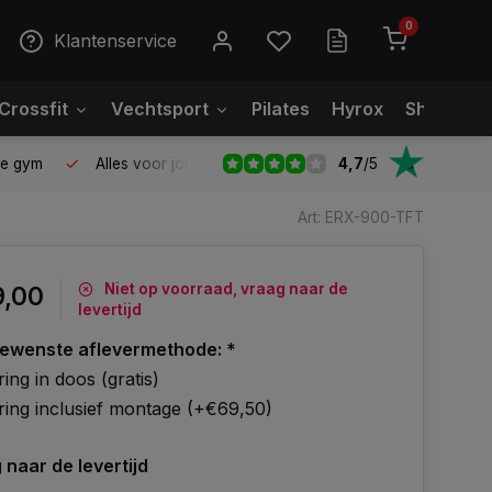
0
Klantenservice
Crossfit
Vechtsport
Pilates
Hyrox
Showroo
4,7
/
5
le gym
Alles voor jouw gym op één plek
Voor 95% direct
Art: ERX-900-TFT
Niet op voorraad, vraag naar de
9,00
levertijd
gewenste aflevermethode:
*
ing in doos (gratis)
ring inclusief montage (+€69,50)
 naar de levertijd