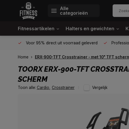
Alle
categorieën
Fitnessartikelen
Halters en gewichten
K
én plek
Voor 95% direct uit voorraad geleverd
Profession
Home
ERX-900-TFT Crosstrainer - met 10" TFT scher
TOORX
ERX-900-TFT CROSSTRAI
SCHERM
Toon alle:
Cardio
,
Crosstrainer
Vergelijk