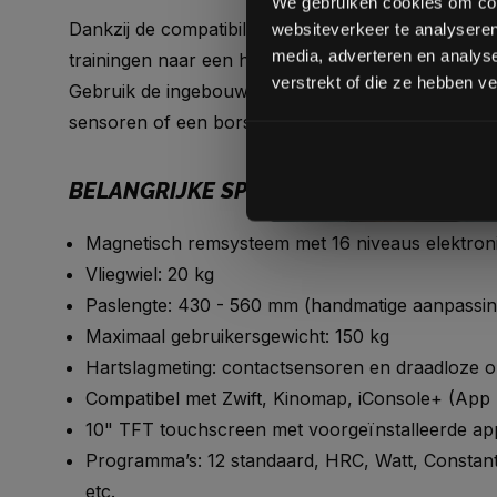
We gebruiken cookies om cont
Dankzij de compatibiliteit met Zwift en App Ready 
websiteverkeer te analyseren
media, adverteren en analys
trainingen naar een hoger niveau tillen en deelnem
verstrekt of die ze hebben v
Gebruik de ingebouwde draadloze ontvanger en me
sensoren of een borstband voor nauwkeurige gege
BELANGRIJKE SPECIFICATIES
Magnetisch remsysteem met 16 niveaus elektron
Vliegwiel: 20 kg
Paslengte: 430 - 560 mm (handmatige aanpassin
Maximaal gebruikersgewicht: 150 kg
Hartslagmeting: contactsensoren en draadloze 
Compatibel met Zwift, Kinomap, iConsole+ (App 
10" TFT touchscreen met voorgeïnstalleerde ap
Programma’s: 12 standaard, HRC, Watt, Constan
etc.