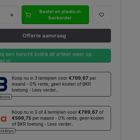
Bestel en plaats in
+
backorder
Offerte aanvraag
ij een bericht zodra dit artikel weer op
d is!
Koop nu in 3 termijnen voor
€799,67
per
maand - 0% rente, geen kosten of BKR
toetsing - Lees verder...
derland
Koop nu in 3 of 4 termijnen voor
€799,67
of
€599,75
per maand - 0% rente, geen kosten
of BKR toetsing - Lees verder...
d & Belgie