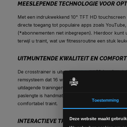
MEESLEPENDE TECHNOLOGIE VOOR OPT
Met een indrukwekkend 10" TFT HD touchscreen 
directe toegang tot populaire apps zoals YouTube, 
(*abonnementen niet inbegrepen). Hierdoor kunt u
terwijl u traint, wat uw fitnessroutine een stuk le
UITMUNTENDE KWALITEIT EN COMFORT
De crosstrainer is uitgerust met een 20 kg vliegwi
remsysteem dat 16 weerstandsniveaus biedt. Dit z
uitdagende trainingen, ideaal voor zowel beginner
paslengte is handmatig aan te passen tussen 430 e
Toestemming
comfortabel traint.
Deze website maakt gebruik
INTERACTIEVE TRAININGSMOGELIJKHE