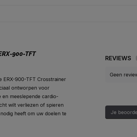
ERX-900-TFT
REVIEWS
Geen revie
de ERX-900-TFT Crosstrainer
eciaal ontworpen voor
se en meeslepende cardio-
cht wilt verliezen of spieren
Je beoorde
u nodig heeft om uw doelen te