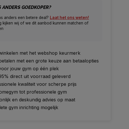
S ANDERS GOEDKOPER?
ns anders een betere deal?
Laat het ons weten!
 kijken wij of we dit aanbod kunnen matchen of
en
g winkelen met het webshop keurmerk
 betalen met een grote keuze aan betaalopties
 voor jouw gym op één plek
95% direct uit voorraad geleverd
sionele kwaliteit voor scherpe prijs
omegym tot professionele gym
onlijk en deskundig advies op maat
te gym inrichting mogelijk