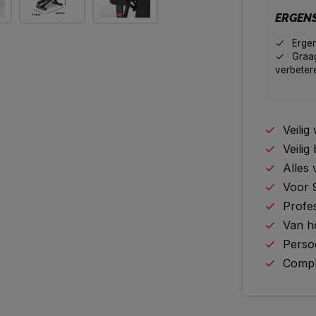
ERGEN
Erge
Graag
verbeter
Veili
Veilig
Alles
Voor 
Profes
Van h
Perso
Comple