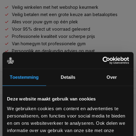
Veilig winkelen met het webshop keurmerk
Veilig betalen met een grote keuze aan betaalopties
Alles voor jouw gym op één plek
Voor 95% direct uit voorraad geleverd
Professionele kwaliteit voor scherpe prijs
Van homegym tot professionele gym
Persoonlijk en deskundig advies op maat
Complete gym inrichting mogelijk
Toestemming
Details
Over
BESCHRIJVING
Bam! 5% korting op je volgende
Deze website maakt gebruik van cookies
bestelling
KUNNEN WE HELPEN?
We gebruiken cookies om content en advertenties te
personaliseren, om functies voor social media te bieden
Schrijf je in voor onze nieuwsbrief om op de hoogte te
en om ons websiteverkeer te analyseren. Ook delen we
+31 (0)24 645 1309
blijven over onze nieuwe producten, deals en meer
informatie over uw gebruik van onze site met onze
interessante info. Ontvang 5% korting op je eerstvolgende