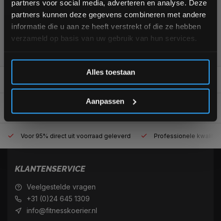
partners voor social media, adverteren en analyse. Deze
aankoop! 😀
partners kunnen deze gegevens combineren met andere
informatie die u aan ze heeft verstrekt of die ze hebben
verzameld op basis van uw gebruik van hun services.
355
customers give us a
4,7
/
5
at
Inschrijven
Alles toestaan
REVIEWS
10/10
*Verzendkosten vallen buiten de korting
Aanpassen
Voor 95% direct uit voorraad geleverd
Professionele kwaliteit
KLANTENSERVICE
Veelgestelde vragen
+31 (0)24 645 1309
info@fitnesskoerier.nl